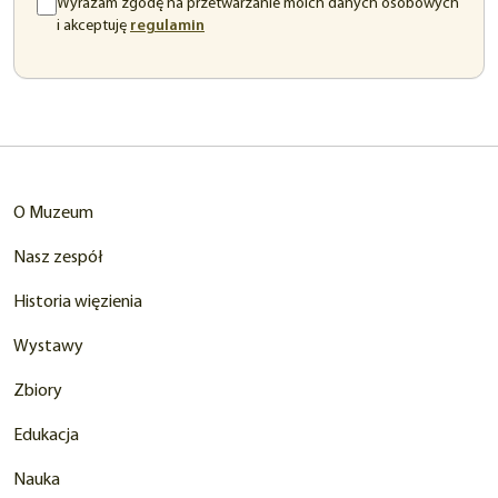
Wyrażam zgodę na przetwarzanie moich danych osobowych
(otwiera
i akceptuję
regulamin
się
w
nowej
karcie)
O Muzeum
Nasz zespół
Historia więzienia
Wystawy
Zbiory
Edukacja
Nauka