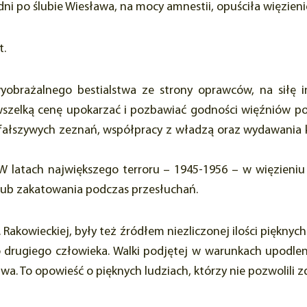
ni po ślubie Wiesława, na mocy amnestii, opuściła więzieni
t.
obrażalnego bestialstwa ze strony oprawców, na siłę i
zelką cenę upokarzać i pozbawiać godności więźniów pol
a fałszywych zeznań, współpracy z władzą oraz wydawania k
 W latach największego terroru – 1945-1956 – w więzieni
lub zakatowania podczas przesłuchań.
. Rakowieckiej, były też źródłem niezliczonej ilości pięknyc
o drugiego człowieka. Walki podjętej w warunkach upodleni
liwa. To opowieść o pięknych ludziach, którzy nie pozwolili 