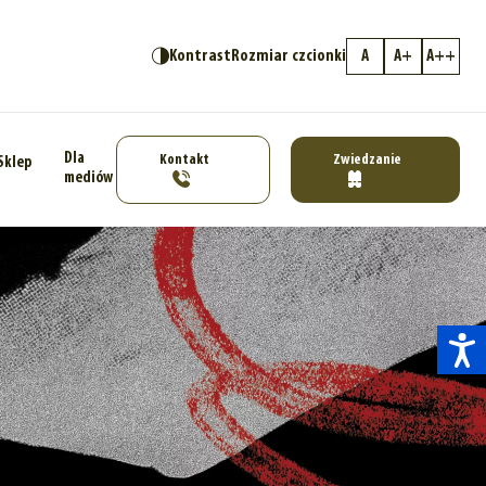
Kontrast
Rozmiar czcionki
A
A+
A++
Dla
Kontakt
Zwiedzanie
Sklep
mediów