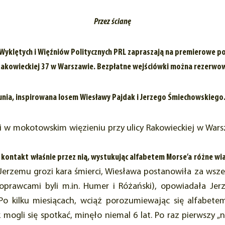
Przez ścianę
Wyklętych i Więźniów Politycznych PRL zapraszają na premierowe p
 Rakowieckiej 37 w Warszawie. Bezpłatne wejściówki można rezerw
unia, inspirowana losem Wiesławy Pajdak i Jerzego Śmiechowskiego
ni w mokotowskim więzieniu przy ulicy Rakowieckiej w War
 kontakt właśnie przez nią, wystukując alfabetem Morse’a różne wi
, że Jerzemu grozi kara śmierci, Wiesława postanowiła za w
prawcami byli m.in. Humer i Różański), opowiadała Jerzem
 Po kilku miesiącach, wciąż porozumiewając się alfabetem
 mogli się spotkać, minęło niemal 6 lat. Po raz pierwszy „