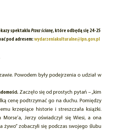
okazy spektaklu
Przez ścianę
, które odbędą się 24-25
ować pod adresem:
wydarzeniakulturalne@ipn.gov.pl
.
szawie. Powodem były podejrzenia o udział w
adomości.
Zaczęło się od prostych pytań – „kim
szelką cenę podtrzymać go na duchu. Pomiędzy
u krzepiące historie i streszczała książki.
 Morse’a, Jerzy oświadczył się Wiesi, a ona
na żywo” zobaczyli się podczas swojego ślubu