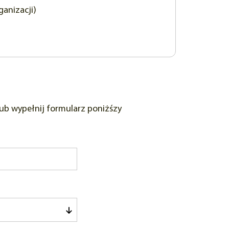
anizacji)
ub wypełnij formularz poniżśzy