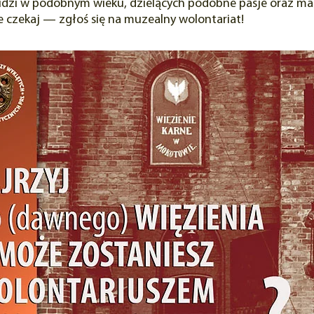
ludzi w podobnym wieku, dzielących podobne pasje oraz ma
ie czekaj — zgłoś się na muzealny wolontariat!