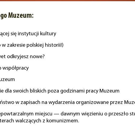
zego Muzeum:
ej się instytucji kultury
w zakresie polskiej historii!)
et odkryjesz nowe?
o współpracy
Muzeum
ie dla swoich bliskich poza godzinami pracy Muzeum
rwszeństwo w zapisach na wydarzenia organizowane przez Mu
epowtarzalnym miejscu — dawnym więzieniu o przeszło stulet
terach walczących z komunizmem.