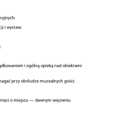
cyjnych;
i i wystaw;
;
ządkowaniem i ogólną opieką nad obiektami
omagać przy obsłudze muzealnych gości;
amięci o miejscu — dawnym więzieniu