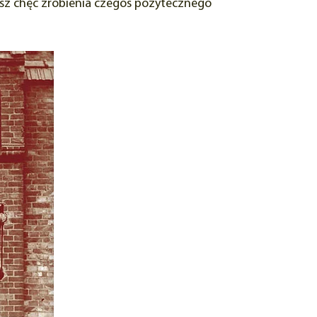
sz chęć zrobienia czegoś pożytecznego