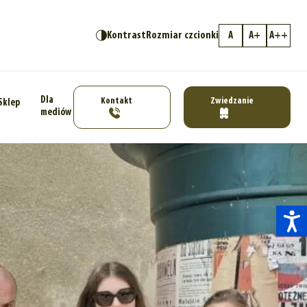
Kontrast
Rozmiar czcionki
A
A+
A++
Dla
Kontakt
Zwiedzanie
Sklep
mediów