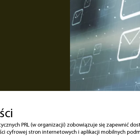
ści
ycznych PRL (w organizacji)
zobowiązuje się zapewnić dos
ości cyfrowej stron internetowych i aplikacji mobilnych pod