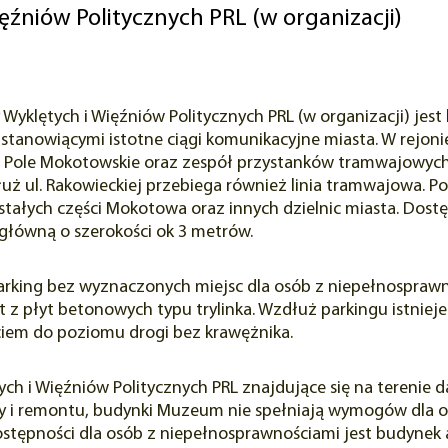
źniów Politycznych PRL (w organizacji)
klętych i Więźniów Politycznych PRL (w organizacji) jest
, stanowiącymi istotne ciągi komunikacyjne miasta. W rejonie
metra Pole Mokotowskie oraz zespół przystanków tramwajowyc
uż ul. Rakowieckiej przebiega również linia tramwajowa.
tałych części Mokotowa oraz innych dzielnic miasta. Dost
 główną o szerokości ok 3 metrów.
arking bez wyznaczonych miejsc dla osób z niepełnospraw
 z płyt betonowych typu trylinka. Wzdłuż parkingu istnieje 
em do poziomu drogi bez krawężnika.
ych i Więźniów Politycznych PRL znajdujące się na tereni
y i remontu, budynki Muzeum nie spełniają wymogów dla 
tępności dla osób z niepełnosprawnościami jest budynek a