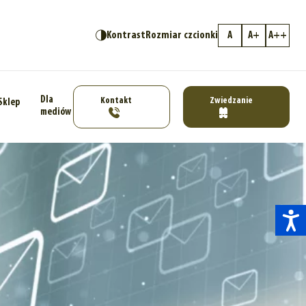
Kontrast
Rozmiar czcionki
A
A+
A++
Dla
Kontakt
Zwiedzanie
Sklep
mediów