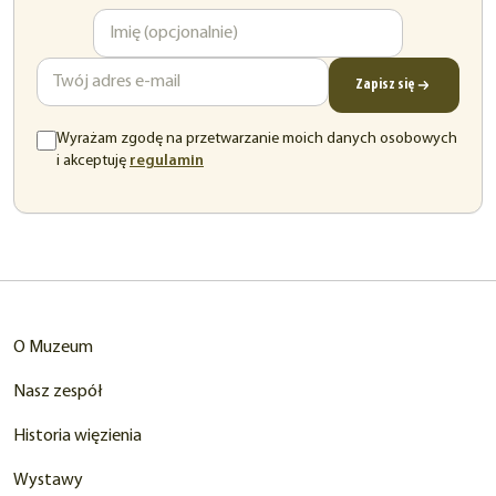
Imię
Adres
e-
mail
Zapisz się
Wyrażam zgodę na przetwarzanie moich danych osobowych
(otwiera
i akceptuję
regulamin
się
w
nowej
karcie)
O Muzeum
Nasz zespół
Historia więzienia
Wystawy