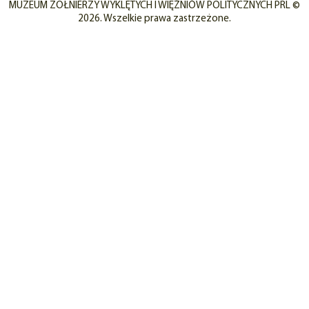
MUZEUM ŻOŁNIERZY WYKLĘTYCH I WIĘŹNIÓW POLITYCZNYCH PRL ©
2026. Wszelkie prawa zastrzeżone.