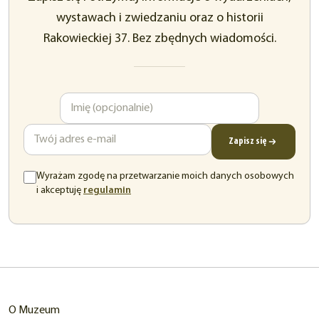
wystawach i zwiedzaniu oraz o historii
Rakowieckiej 37. Bez zbędnych wiadomości.
Imię
Adres
e-
mail
Zapisz się
Wyrażam zgodę na przetwarzanie moich danych osobowych
(otwiera
i akceptuję
regulamin
się
w
nowej
karcie)
O Muzeum