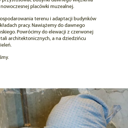
y przystosować budynki dawnego więzienia
nowoczesnej placówki muzealnej.
gospodarowania terenu i adaptacji budynków
akładach pracy. Nawiążemy do dawnego
skiego. Powrócimy do elewacji z czerwonej
tali architektonicznych, a na dziedzińcu
ieleń.
śmy.