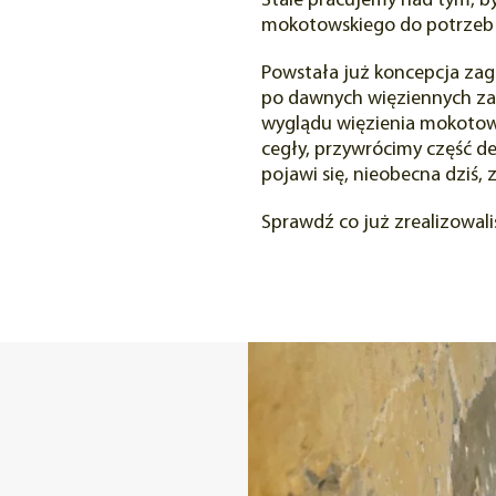
Stale pracujemy nad tym, b
mokotowskiego do potrzeb 
Powstała już koncepcja za
po dawnych więziennych z
wyglądu więzienia mokotow
cegły, przywrócimy część de
pojawi się, nieobecna dziś, z
Sprawdź co już zrealizowali