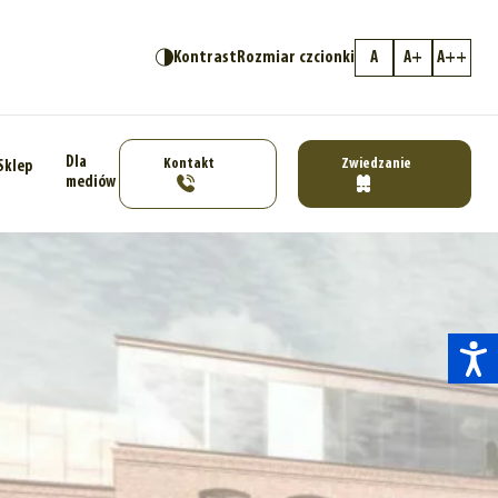
Kontrast
Rozmiar czcionki
A
A+
A++
Dla
Kontakt
Zwiedzanie
Sklep
mediów