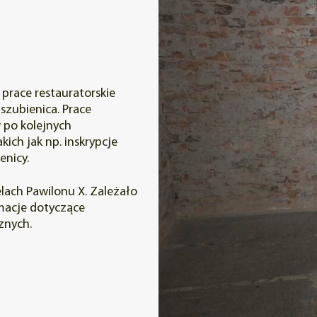
prace restauratorskie
szubienica. Prace
 po kolejnych
ich jak np. inskrypcje
enicy.
lach Pawilonu X. Zależało
rmacje dotyczące
znych.