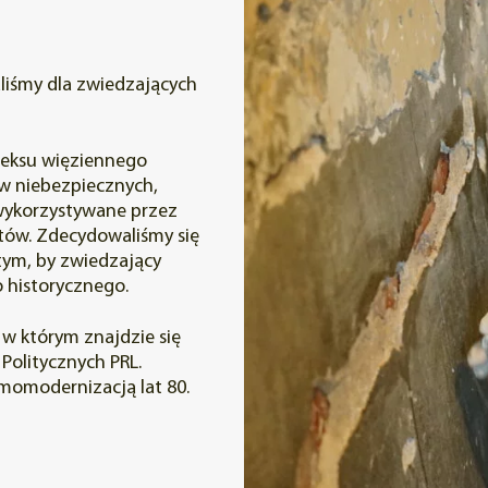
liśmy dla zwiedzających
leksu więziennego
ów niebezpiecznych,
 wykorzystywane przez
otów. Zdecydowaliśmy się
tym, by zwiedzający
 historycznego.
w którym znajdzie się
Politycznych PRL.
momodernizacją lat 80.