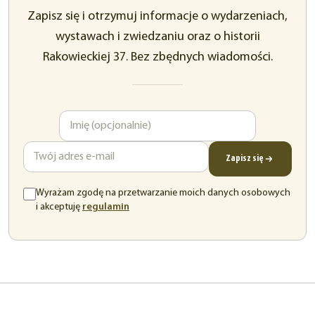
Zapisz się i otrzymuj informacje o wydarzeniach,
wystawach i zwiedzaniu oraz o historii
Rakowieckiej 37. Bez zbędnych wiadomości.
Imię
Adres
e-
mail
Zapisz się
Wyrażam zgodę na przetwarzanie moich danych osobowych
(otwiera
i akceptuję
regulamin
się
w
nowej
karcie)