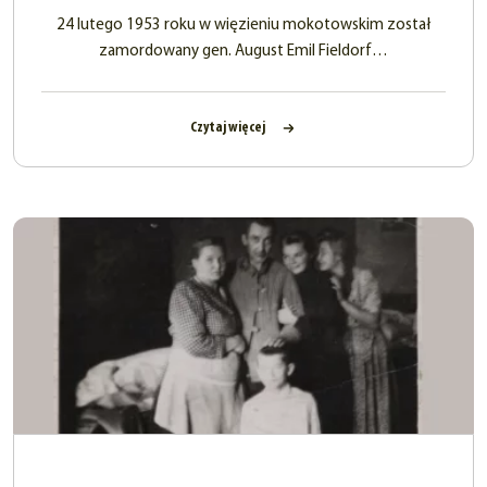
24 lutego 1953 roku w więzieniu mokotowskim został
zamordowany gen. August Emil Fieldorf…
Czytaj więcej