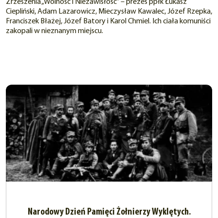
Zrzeszenia „Wolność i Niezawisłość” – prezes ppłk Łukasz
Ciepliński, Adam Lazarowicz, Mieczysław Kawalec, Józef Rzepka,
Franciszek Błażej, Józef Batory i Karol Chmiel. Ich ciała komuniści
zakopali w nieznanym miejscu.
Narodowy Dzień Pamięci Żołnierzy Wyklętych.