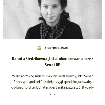
5 sierpnia 2026
Danuta Siedzikówna „Inka” uhonorowana przez
Senat RP
W 80. rocznicę śmierci Danuty Siedzikówny „Inki” Senat
Rzeczypospolitej Polskiej przyjął specjalną uchwałę,
oddając hołd tej bohaterskiej Sanitariuszce z 5. Brygady
[…]