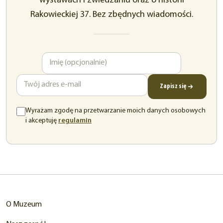
wystawach i zwiedzaniu oraz o historii
Rakowieckiej 37. Bez zbędnych wiadomości.
Imię
Adres
e-
mail
Zapisz się
Wyrażam zgodę na przetwarzanie moich danych osobowych
(otwiera
i akceptuję
regulamin
się
w
nowej
karcie)
O Muzeum