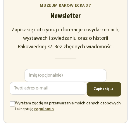
MUZEUM RAKOWIECKA 37
Newsletter
Zapisz się i otrzymuj informacje o wydarzeniach,
wystawach i zwiedzaniu oraz o historii
Rakowieckiej 37. Bez zbędnych wiadomości.
Imię
Adres
e-
mail
Zapisz się
Wyrażam zgodę na przetwarzanie moich danych osobowych
(otwiera
i akceptuję
regulamin
się
w
nowej