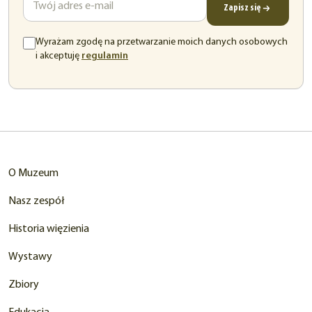
Zapisz się
Wyrażam zgodę na przetwarzanie moich danych osobowych
(otwiera
i akceptuję
regulamin
się
w
nowej
karcie)
O Muzeum
Nasz zespół
Historia więzienia
Wystawy
Zbiory