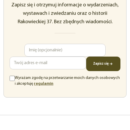
Zapisz się i otrzymuj informacje o wydarzeniach,
wystawach i zwiedzaniu oraz o historii
Rakowieckiej 37. Bez zbędnych wiadomości.
Imię
Adres
e-
mail
Zapisz się
Wyrażam zgodę na przetwarzanie moich danych osobowych
(otwiera
i akceptuję
regulamin
się
w
nowej
karcie)