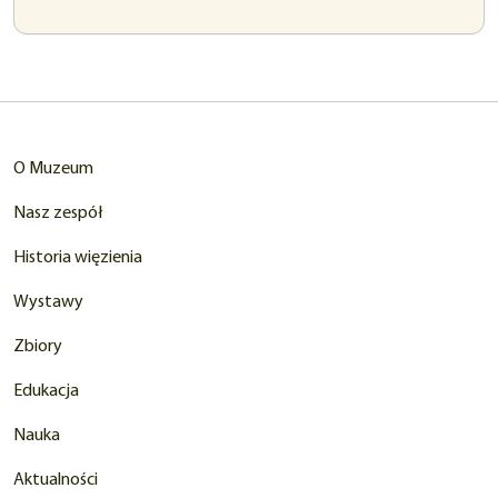
się
w
nowej
karcie)
O Muzeum
Nasz zespół
Historia więzienia
Wystawy
Zbiory
Edukacja
Nauka
Aktualności