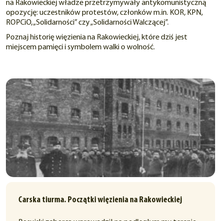
na Rakowieckiej władze przetrzymywały antykomunistyczną
opozycję: uczestników protestów, członków m.in. KOR, KPN,
ROPCiO, „Solidarności” czy „Solidarności Walczącej”.
Poznaj historię więzienia na Rakowieckiej, które dziś jest
miejscem pamięci i symbolem walki o wolność.
Carska tiurma. Początki więzienia na Rakowieckiej