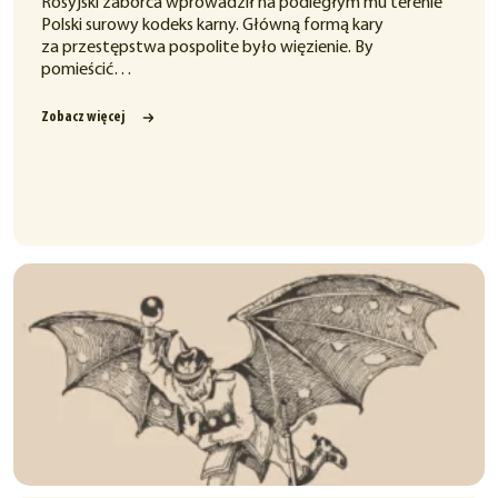
Rosyjski zaborca wprowadził na podległym mu terenie
Polski surowy kodeks karny. Główną formą kary
za przestępstwa pospolite było więzienie. By
pomieścić…
Zobacz więcej