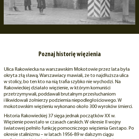
Poznaj historię więzienia
Ulica Rakowiecka na warszawskim Mokotowie przez lata była
okryta złą sławą. Warszawiacy mawiali, że to najdłuższa ulica
w stolicy, bo ten kto na nią trafia szybko nie wychodzi. Na
Rakowieckiej działało więzienie, w którym komuniści
przetrzymywali, poddawali brutalnym przesłuchaniom
i likwidowali żołnierzy podziemia niepodległościowego. W
mokotowskim więzieniu wykonano około 300 wyroków śmierci.
Historia Rakowieckiej 37 sięga jednak początków XX w.
Więzienie powstało w czasach carskich. W okresie II wojny
światowej pełniło funkcję pomocniczego więzienia Gestapo. Po
okresie stalinizmu – w latach 1956-89 w dalszym ciągu