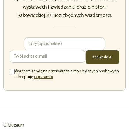
wystawach i zwiedzaniu oraz o historii
Rakowieckiej 37. Bez zbędnych wiadomości.
Imię
Adres
e-
mail
Zapisz się
Wyrażam zgodę na przetwarzanie moich danych osobowych
(otwiera
i akceptuję
regulamin
się
w
nowej
karcie)
O Muzeum