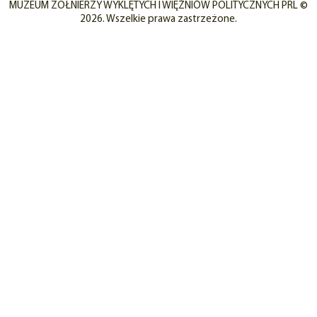
MUZEUM ŻOŁNIERZY WYKLĘTYCH I WIĘŹNIÓW POLITYCZNYCH PRL ©
2026. Wszelkie prawa zastrzeżone.