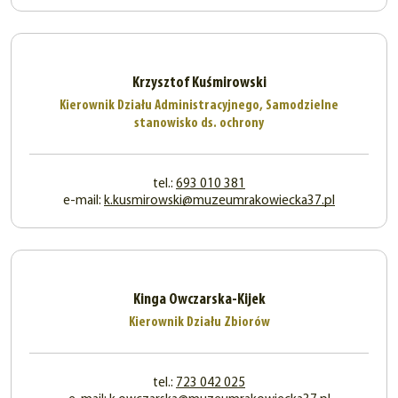
Krzysztof Kuśmirowski
Kierownik Działu Administracyjnego, Samodzielne
stanowisko ds. ochrony
tel.:
693 010 381
e-mail:
k.kusmirowski@muzeumrakowiecka37.pl
Kinga Owczarska-Kijek
Kierownik Działu Zbiorów
tel.:
723 042 025