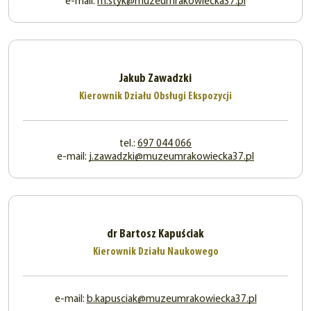
e-mail:
m.styk@muzeumrakowiecka37.pl
Jakub Zawadzki
Kierownik Działu Obsługi Ekspozycji
tel.:
697 044 066
e-mail:
j.zawadzki@muzeumrakowiecka37.pl
dr Bartosz Kapuściak
Kierownik Działu Naukowego
e-mail:
b.kapusciak@muzeumrakowiecka37.pl