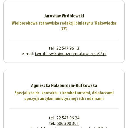
Jarosław Wróblewski
Wieloosobowe stanowisko redakcji biuletynu "Rakowiecka
37".
tel.:
22 547 96 13
e-mail:
j.wroblewski@muzeumrakowiecka37.pl
Agnieszka Hałaburdzin-Rutkowska
Specjalista ds. kontaktu z kombatantami, działaczami
opozycji antykomunistycznej i ich rodzinami
tel.:
22 547 96 24
tel.:
506 300 301