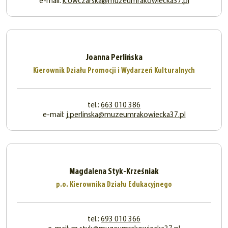
e-mail:
k.owczarska@muzeumrakowiecka37.pl
Joanna Perlińska
Kierownik Działu Promocji i Wydarzeń Kulturalnych
tel.:
663 010 386
e-mail:
j.perlinska@muzeumrakowiecka37.pl
Magdalena Styk-Krześniak
p.o. Kierownika Działu Edukacyjnego
tel.:
693 010 366