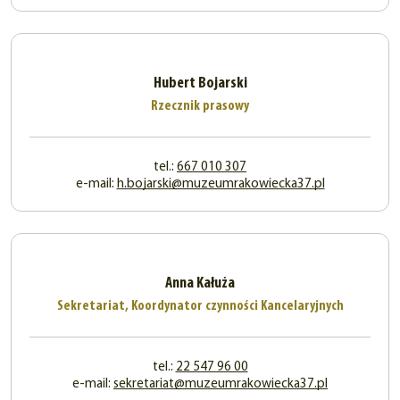
Hubert Bojarski
Rzecznik prasowy
tel.:
667 010 307
e-mail:
h.bojarski@muzeumrakowiecka37.pl
Anna Kałuża
Sekretariat, Koordynator czynności Kancelaryjnych
tel.:
22 547 96 00
e-mail:
sekretariat@muzeumrakowiecka37.pl