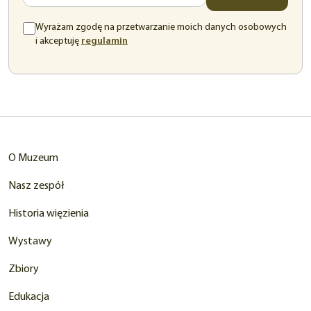
Wyrażam zgodę na przetwarzanie moich danych osobowych
(otwiera
i akceptuję
regulamin
się
w
nowej
karcie)
O Muzeum
Nasz zespół
Historia więzienia
Wystawy
Zbiory
Edukacja