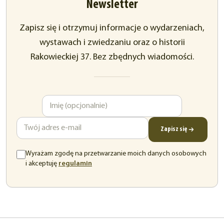
Newsletter
Zapisz się i otrzymuj informacje o wydarzeniach,
wystawach i zwiedzaniu oraz o historii
Rakowieckiej 37. Bez zbędnych wiadomości.
Imię
Adres
e-
mail
Zapisz się
Wyrażam zgodę na przetwarzanie moich danych osobowych
(otwiera
i akceptuję
regulamin
się
w
nowej
karcie)