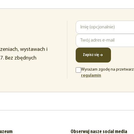
Imię
Adres
rzeniach, wystawach i
e-
Zapisz się
37. Bez zbędnych
mail
Wyrażam zgodę na przetwarz
(otwiera
regulamin
się
w
nowej
karcie)
muzeum
Obserwuj nasze social media