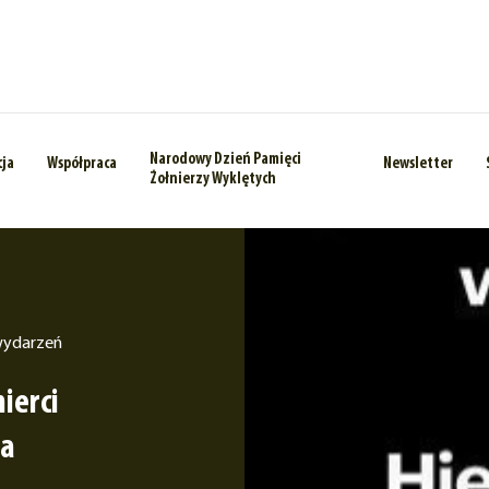
Narodowy Dzień Pamięci
cja
Współpraca
Newsletter
Żołnierzy Wyklętych
wydarzeń
ierci
ra