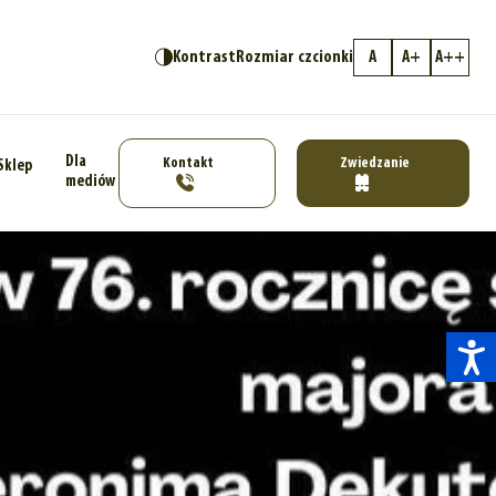
Kontrast
Rozmiar czcionki
A
A+
A++
Dla
Kontakt
Zwiedzanie
Sklep
mediów