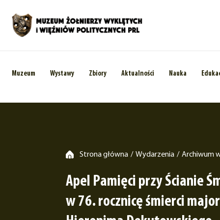
Muzeum
Wystawy
Zbiory
Aktualności
Nauka
Eduka
Strona główna
Wydarzenia
Archiwum 
/
/
Apel Pamięci przy Ścianie Śm
w 76. rocznicę śmierci majo