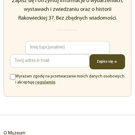
Zapisz się i otrzymuj informacje o wydarzeniach,
wystawach i zwiedzaniu oraz o historii
Rakowieckiej 37. Bez zbędnych wiadomości.
Imię
Adres
e-
mail
Zapisz się
Wyrażam zgodę na przetwarzanie moich danych osobowych
(otwiera
i akceptuję
regulamin
się
w
nowej
karcie)
O Muzeum