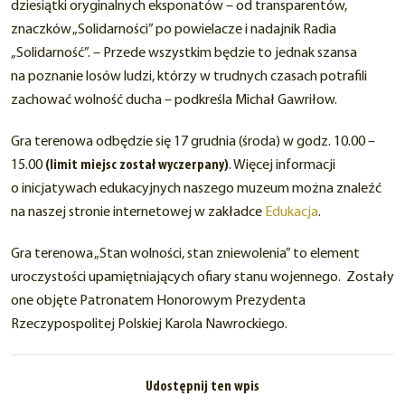
dziesiątki oryginalnych eksponatów – od transparentów,
znaczków „Solidarności” po powielacze i nadajnik Radia
„Solidarność”. – Przede wszystkim będzie to jednak szansa
na poznanie losów ludzi, którzy w trudnych czasach potrafili
zachować wolność ducha – podkreśla Michał Gawriłow.
Gra terenowa odbędzie się 17 grudnia (środa) w godz. 10.00 –
15.00
(limit miejsc został wyczerpany)
. Więcej informacji
o inicjatywach edukacyjnych naszego muzeum można znaleźć
na naszej stronie internetowej w zakładce
Edukacja
.
Gra terenowa „Stan wolności, stan zniewolenia” to element
uroczystości upamiętniających ofiary stanu wojennego. Zostały
one objęte Patronatem Honorowym Prezydenta
Rzeczypospolitej Polskiej Karola Nawrockiego.
Udostępnij ten wpis