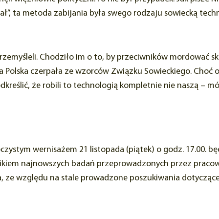
ł”, ta metoda zabijania była swego rodzaju sowiecką tech
przemyśleli. Chodziło im o to, by przeciwników mordować s
 Polska czerpała ze wzorców Związku Sowieckiego. Choć o
dkreślić, że robili to technologią kompletnie nie naszą – m
stym wernisażem 21 listopada (piątek) o godz. 17.00. będ
ynikiem najnowszych badań przeprowadzonych przez prac
ia, ze względu na stale prowadzone poszukiwania dotycząc