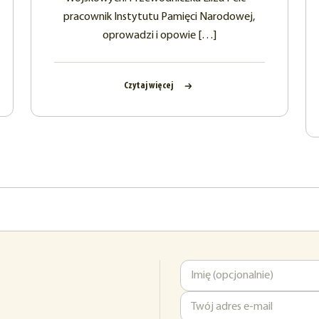
pracownik Instytutu Pamięci Narodowej,
oprowadzi i opowie […]
Czytaj więcej
Imię
Adres