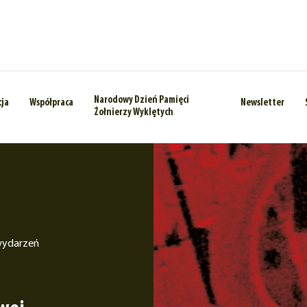
Narodowy Dzień Pamięci
cja
Współpraca
Newsletter
Żołnierzy Wyklętych
wydarzeń