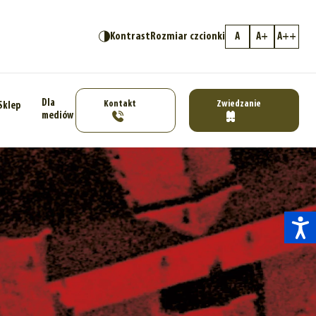
Kontrast
Rozmiar czcionki
A
A+
A++
Dla
Kontakt
Zwiedzanie
Sklep
mediów