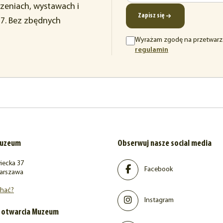
rzeniach, wystawach i
e-
Zapisz się
37. Bez zbędnych
mail
Wyrażam zgodę na przetwarz
(otwiera
regulamin
się
w
nowej
karcie)
muzeum
Obserwuj nasze social media
iecka 37
Facebook
arszawa
chać?
Instagram
 otwarcia Muzeum