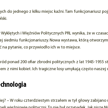
 do jednego z kilku miejsc kaźni. Tam funkcjonariusz poj
ski.
klętych i Więźniów Politycznych PRL wynika, że w czasach
siedmiu funkcjonariuszy. Nowa wystawa, którą otworzymy 2
 na pytanie, co przywiodło ich w to miejsce.
ód ponad 200 ofiar zbrodni politycznych z lat 1945-1955 
m z nimi kobiet. Ich tragiczne losy umykają często naszej
echnologia
iej? – W roku czterdziestym strzałem w tył głowy zabijano 
i więźniowie polityczni. To nie był przypadek. Jak pisze Niki