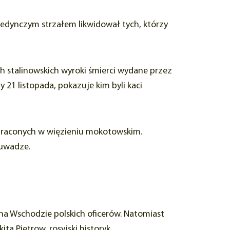
edynczym strzałem likwidował tych, którzy
 stalinowskich wyroki śmierci wydane przez
1 listopada, pokazuje kim byli kaci
straconych w więzieniu mokotowskim.
 uwadze.
na Wschodzie polskich oficerów. Natomiast
ta Pietrow, rosyjski historyk,