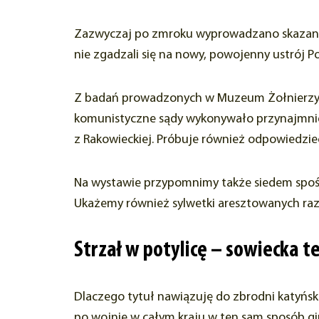
Zazwyczaj po zmroku wyprowadzano skazanych
nie zgadzali się na nowy, powojenny ustrój Pol
Z badań prowadzonych w Muzeum Żołnierzy Wy
komunistyczne sądy wykonywało przynajmniej 
z Rakowieckiej. Próbuje również odpowiedzieć
Na wystawie przypomnimy także siedem spośr
Ukażemy również sylwetki aresztowanych raze
Strzał w potylicę – sowiecka t
Dlaczego tytuł nawiązuję do zbrodni katyńsk
po wojnie w całym kraju w ten sam sposób ginęl