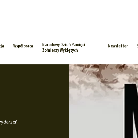
Narodowy Dzień Pamięci
cja
Współpraca
Newsletter
Żołnierzy Wyklętych
wydarzeń