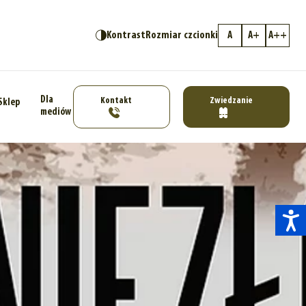
Kontrast
Rozmiar czcionki
A
A+
A++
Dla
Kontakt
Zwiedzanie
Sklep
mediów