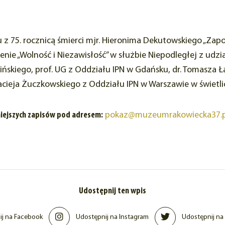
u z 75. rocznicą śmierci mjr. Hieronima Dekutowskiego „Zapo
nie „Wolność i Niezawisłość” w służbie Niepodległej z udzia
iwińskiego, prof. UG z Oddziału IPN w Gdańsku, dr. Tomasza
 Macieja Żuczkowskiego z Oddziału IPN w Warszawie w świet
iejszych zapisów pod adresem:
pokaz@muzeumrakowiecka37.p
Udostępnij ten wpis
j na Facebook
Udostępnij na Instagram
Udostępnij na 