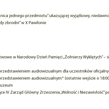
jemnica jednego przedmiotu” ukazującej wyjątkowy, niedaw
y zbrodni” w X Pawilonie
ństwowe w Narodowy Dzień Pamięci „Żołnierzy Wyklętych” – 
 przedstawieniem audiowizualnym dla uczestników oficjalny
 przedstawieniem audiowizualnym* (ostatnie wejście o 18:0
 Muzeum
ące IV Zarząd Główny Zrzeszenia „Wolność i Niezawisłość” p