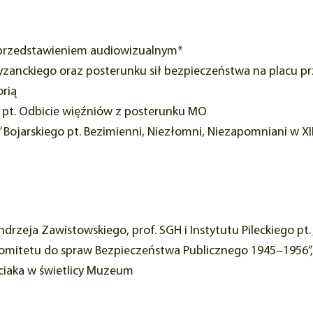
z przedstawieniem audiowizualnym*
tyzanckiego oraz posterunku sił bezpieczeństwa na placu p
orią
a pt. Odbicie więźniów z posterunku MO
 Bojarskiego pt. Bezimienni, Niezłomni, Niezapomniani w XI
 Andrzeja Zawistowskiego, prof. SGH i Instytutu Pileckiego p
Komitetu do spraw Bezpieczeństwa Publicznego 1945–1956”,
ściaka w świetlicy Muzeum