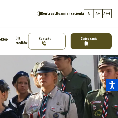
Kontrast
Rozmiar czcionki
A
A+
A++
Dla
Kontakt
Zwiedzanie
Sklep
mediów