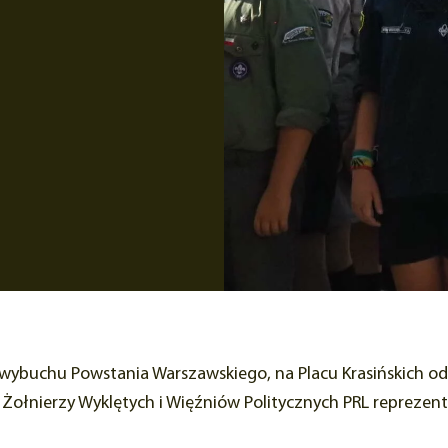
y wybuchu Powstania Warszawskiego, na Placu Krasińskich o
łnierzy Wyklętych i Więźniów Politycznych PRL reprezent