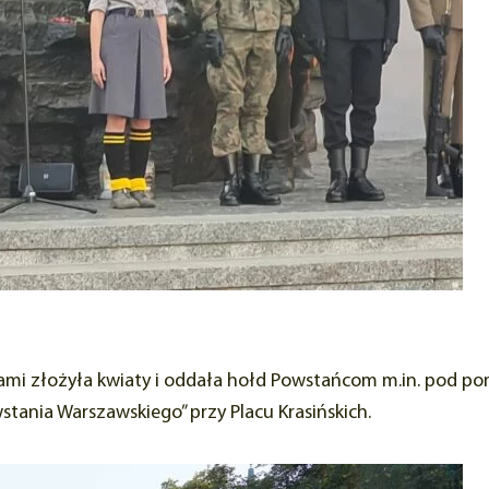
mi złożyła kwiaty i oddała hołd Powstańcom m.in. pod po
tania Warszawskiego” przy Placu Krasińskich.