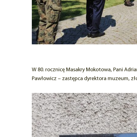
W 80. rocznicę Masakry Mokotowa, Pani Adria
Pawłowicz – zastępca dyrektora muzeum, złoż