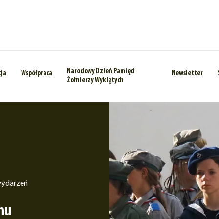
Narodowy Dzień Pamięci
cja
Współpraca
Newsletter
Żołnierzy Wyklętych
wydarzeń
hu