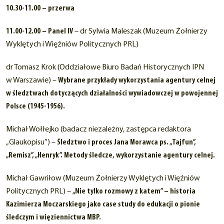
10.30-11.00 – przerwa
11.00-12.00 – Panel IV
– dr Sylwia Maleszak (Muzeum Żołnierzy
Wyklętych i Więźniów Politycznych PRL)
dr Tomasz Krok (Oddziałowe Biuro Badań Historycznych IPN
w Warszawie) –
Wybrane przykłady wykorzystania agentury celnej
w śledztwach dotyczących działalności wywiadowczej w powojennej
Polsce (1945-1956).
Michał Wołłejko (badacz niezależny, zastępca redaktora
„Glaukopisu”) –
Śledztwo i proces Jana Morawca ps. „Tajfun”,
„Remisz”, „Henryk”. Metody śledcze, wykorzystanie agentury celnej.
Michał Gawriłow (Muzeum Żołnierzy Wyklętych i Więźniów
Politycznych PRL) –
„Nie tylko rozmowy z katem” – historia
Kazimierza Moczarskiego jako case study do edukacji o pionie
śledczym i więziennictwa MBP.