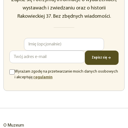
wystawach i zwiedzaniu oraz o historii
Rakowieckiej 37. Bez zbędnych wiadomości.
Imię
Adres
e-
mail
Zapisz się
Wyrażam zgodę na przetwarzanie moich danych osobowych
(otwiera
i akceptuję
regulamin
się
w
nowej
karcie)
O Muzeum