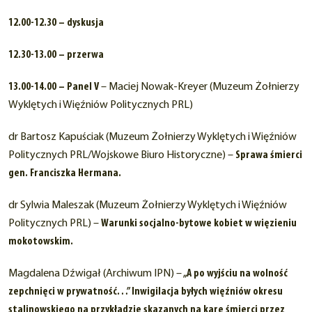
12.00-12.30 – dyskusja
12.30-13.00 – przerwa
13.00-14.00 – Panel V
– Maciej Nowak-Kreyer (Muzeum Żołnierzy
Wyklętych i Więźniów Politycznych PRL)
dr Bartosz Kapuściak (Muzeum Żołnierzy Wyklętych i Więźniów
Politycznych PRL/Wojskowe Biuro Historyczne) –
Sprawa śmierci
gen. Franciszka Hermana.
dr Sylwia Maleszak (Muzeum Żołnierzy Wyklętych i Więźniów
Politycznych PRL) –
Warunki socjalno-bytowe kobiet w więzieniu
mokotowskim.
Magdalena Dźwigał (Archiwum IPN) –
„A po wyjściu na wolność
zepchnięci w prywatność…” Inwigilacja byłych więźniów okresu
stalinowskiego na przykładzie skazanych na karę śmierci przez