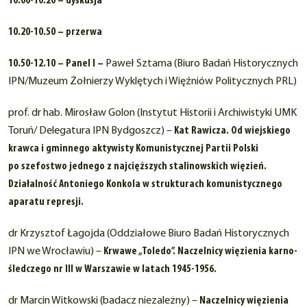
10.00-10.20 – dyskusja
10.20-10.50 – przerwa
10.50-12.10 – Panel I –
Paweł Sztama (Biuro Badań Historycznych
IPN/Muzeum Żołnierzy Wyklętych i Więźniów Politycznych PRL)
prof. dr hab. Mirosław Golon (Instytut Historii i Archiwistyki UMK
Toruń/ Delegatura IPN Bydgoszcz) –
Kat Rawicza. Od wiejskiego
krawca i gminnego aktywisty Komunistycznej Partii Polski
po szefostwo jednego z najcięższych stalinowskich więzień.
Działalność Antoniego Konkola w strukturach komunistycznego
aparatu represji.
dr Krzysztof Łagojda (Oddziałowe Biuro Badań Historycznych
IPN we Wrocławiu) –
Krwawe „Toledo”. Naczelnicy więzienia karno-
śledczego nr III w Warszawie w latach 1945-1956.
dr Marcin Witkowski (badacz niezależny) –
Naczelnicy więzienia