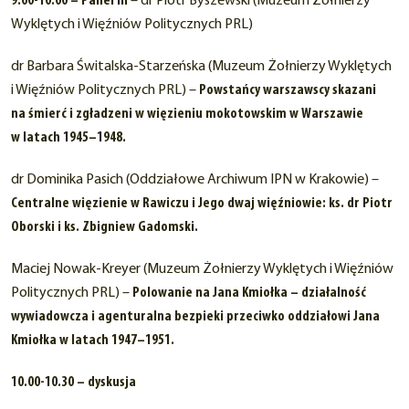
9.00-10.00 – Panel III
– dr Piotr Byszewski (Muzeum Żołnierzy
Wyklętych i Więźniów Politycznych PRL)
dr Barbara Świtalska-Starzeńska (Muzeum Żołnierzy Wyklętych
i Więźniów Politycznych PRL) –
Powstańcy warszawscy skazani
na śmierć i zgładzeni w więzieniu mokotowskim w Warszawie
w latach 1945–1948.
dr Dominika Pasich (Oddziałowe Archiwum IPN w Krakowie) –
Centralne więzienie w Rawiczu i Jego dwaj więźniowie: ks. dr Piotr
Oborski i ks. Zbigniew Gadomski.
Maciej Nowak-Kreyer (Muzeum Żołnierzy Wyklętych i Więźniów
Politycznych PRL) –
Polowanie na Jana Kmiołka – działalność
wywiadowcza i agenturalna bezpieki przeciwko oddziałowi Jana
Kmiołka w latach 1947–1951.
10.00-10.30 – dyskusja