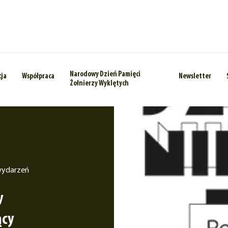
Narodowy Dzień Pamięci
cja
Współpraca
Newsletter
Żołnierzy Wyklętych
wydarzeń
y
ący