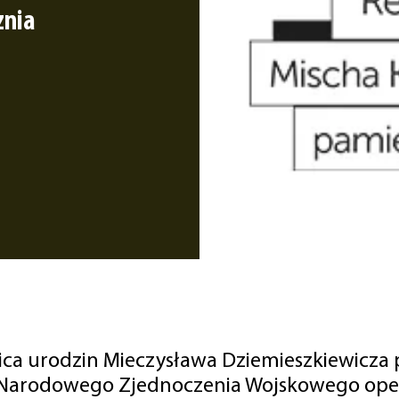
znia
nica urodzin Mieczysława Dziemieszkiewicza 
u Narodowego Zjednoczenia Wojskowego op