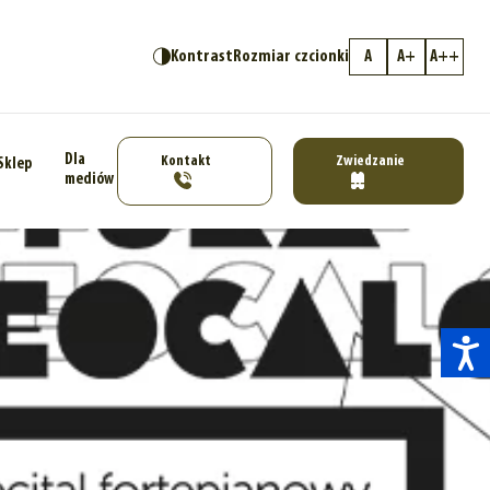
Kontrast
Rozmiar czcionki
A
A+
A++
Dla
Kontakt
Zwiedzanie
Sklep
mediów