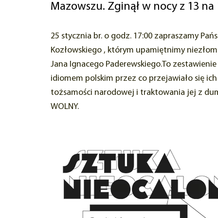
Mazowszu. Zginął w nocy z 13 na 1
25 stycznia br. o godz. 17:00 zapraszamy Pa
Kozłowskiego , którym upamiętnimy niezłomn
Jana Ignacego Paderewskiego.To zestawienie
idiomem polskim przez co przejawiało się ic
tożsamości narodowej i traktowania jej z d
WOLNY.