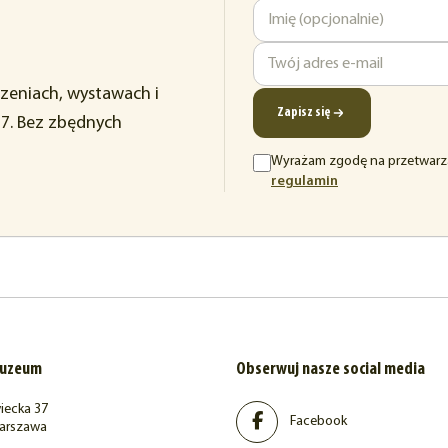
Imię
Adres
rzeniach, wystawach i
e-
Zapisz się
37. Bez zbędnych
mail
Wyrażam zgodę na przetwarz
(otwiera
regulamin
się
w
nowej
karcie)
muzeum
Obserwuj nasze social media
iecka 37
Facebook
arszawa