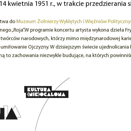
4 kwietnia 1951 r., w trakcie przedzierania 
ństwa do
Muzeum Żołnierzy Wyklętych i Więźniów Polityczny
ego „Roja”.W programie koncertu artysta wykona dzieła Fr
 twórców narodowych, którzy mimo międzynarodowej kariery
h umiłowanie Ojczyzny. W dzisiejszym świecie ujednolican
umą to zachowania niezwykle budujące, na których powin