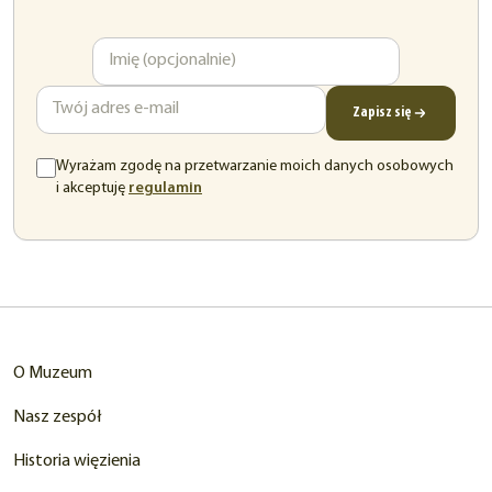
Imię
Adres
e-
mail
Zapisz się
Wyrażam zgodę na przetwarzanie moich danych osobowych
(otwiera
i akceptuję
regulamin
się
w
nowej
karcie)
O Muzeum
Nasz zespół
Historia więzienia