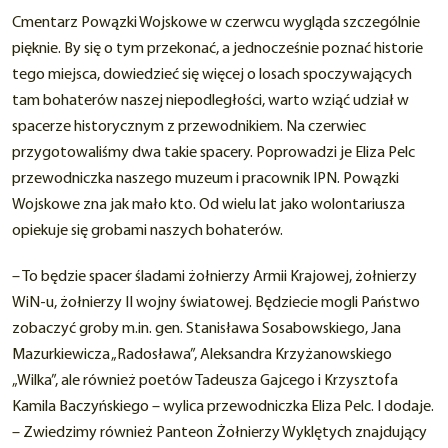
Cmentarz Powązki Wojskowe w czerwcu wygląda szczególnie
pięknie. By się o tym przekonać, a jednocześnie poznać historie
tego miejsca, dowiedzieć się więcej o losach spoczywających
tam bohaterów naszej niepodległości, warto wziąć udział w
spacerze historycznym z przewodnikiem. Na czerwiec
przygotowaliśmy dwa takie spacery. Poprowadzi je Eliza Pelc
przewodniczka naszego muzeum i pracownik IPN. Powązki
Wojskowe zna jak mało kto. Od wielu lat jako wolontariusza
opiekuje się grobami naszych bohaterów.
– To będzie spacer śladami żołnierzy Armii Krajowej, żołnierzy
WiN-u, żołnierzy II wojny światowej. Będziecie mogli Państwo
zobaczyć groby m.in. gen. Stanisława Sosabowskiego, Jana
Mazurkiewicza „Radosława”, Aleksandra Krzyżanowskiego
„Wilka”, ale również poetów Tadeusza Gajcego i Krzysztofa
Kamila Baczyńskiego – wylica przewodniczka Eliza Pelc. I dodaje.
– Zwiedzimy również Panteon Żołnierzy Wyklętych znajdujący