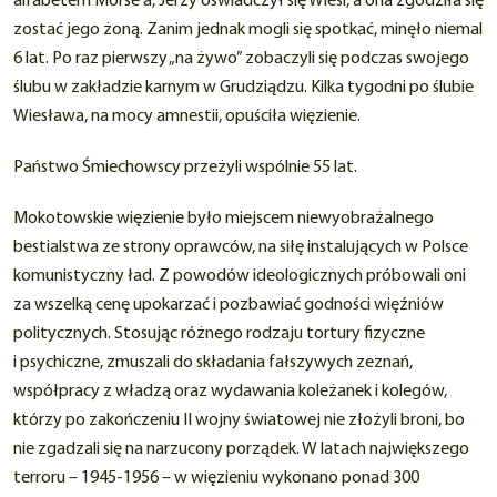
alfabetem Morse’a, Jerzy oświadczył się Wiesi, a ona zgodziła się
zostać jego żoną. Zanim jednak mogli się spotkać, minęło niemal
6 lat. Po raz pierwszy „na żywo” zobaczyli się podczas swojego
ślubu w zakładzie karnym w Grudziądzu. Kilka tygodni po ślubie
Wiesława, na mocy amnestii, opuściła więzienie.
Państwo Śmiechowscy przeżyli wspólnie 55 lat.
Mokotowskie więzienie było miejscem niewyobrażalnego
bestialstwa ze strony oprawców, na siłę instalujących w Polsce
komunistyczny ład. Z powodów ideologicznych próbowali oni
za wszelką cenę upokarzać i pozbawiać godności więźniów
politycznych. Stosując różnego rodzaju tortury fizyczne
i psychiczne, zmuszali do składania fałszywych zeznań,
współpracy z władzą oraz wydawania koleżanek i kolegów,
którzy po zakończeniu II wojny światowej nie złożyli broni, bo
nie zgadzali się na narzucony porządek. W latach największego
terroru – 1945-1956 – w więzieniu wykonano ponad 300