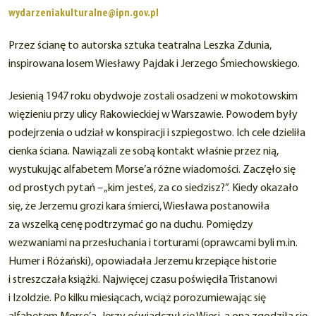
wydarzeniakulturalne@ipn.gov.pl
Przez ścianę to autorska sztuka teatralna Leszka Zdunia,
inspirowana losem Wiesławy Pajdak i Jerzego Śmiechowskiego.
Jesienią 1947 roku obydwoje zostali osadzeni w mokotowskim
więzieniu przy ulicy Rakowieckiej w Warszawie. Powodem były
podejrzenia o udział w konspiracji i szpiegostwo. Ich cele dzieliła
cienka ściana. Nawiązali ze sobą kontakt właśnie przez nią,
wystukując alfabetem Morse’a różne wiadomości. Zaczęło się
od prostych pytań – „kim jesteś, za co siedzisz?”. Kiedy okazało
się, że Jerzemu grozi kara śmierci, Wiesława postanowiła
za wszelką cenę podtrzymać go na duchu. Pomiędzy
wezwaniami na przesłuchania i torturami (oprawcami byli m.in.
Humer i Różański), opowiadała Jerzemu krzepiące historie
i streszczała książki. Najwięcej czasu poświęciła Tristanowi
i Izoldzie. Po kilku miesiącach, wciąż porozumiewając się