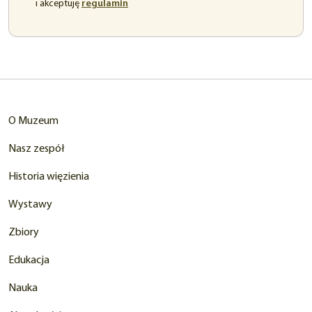
(otwiera
i akceptuję
regulamin
się
w
nowej
karcie)
O Muzeum
Nasz zespół
Historia więzienia
Wystawy
Zbiory
Edukacja
Nauka