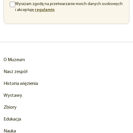
Wyrażam zgodę na przetwarzanie moich danych osobowych
(otwiera
i akceptuję
regulamin
się
w
nowej
karcie)
O Muzeum
Nasz zespół
Historia więzienia
Wystawy
Zbiory
Edukacja
Nauka