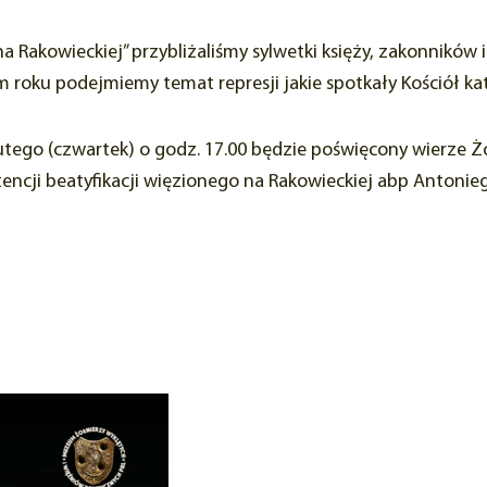
 Rakowieckiej” przybliżaliśmy sylwetki księży, zakonników 
roku podejmiemy temat represji jakie spotkały Kościół ka
lutego (czwartek) o godz. 17.00 będzie poświęcony wierze Ż
encji beatyfikacji więzionego na Rakowieckiej abp Antonieg