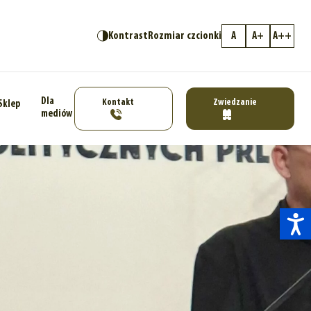
Kontrast
Rozmiar czcionki
A
A+
A++
Dla
Kontakt
Zwiedzanie
Sklep
mediów