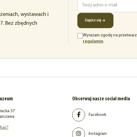
Imię
Adres
rzeniach, wystawach i
e-
Zapisz się
37. Bez zbędnych
mail
Wyrażam zgodę na przetwarz
(otwiera
regulamin
się
w
nowej
karcie)
muzeum
Obserwuj nasze social media
iecka 37
Facebook
arszawa
chać?
Instagram