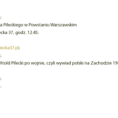
;
da Pileckiego w Powstaniu Warszawskim
cka 37, godz. 12.45;
ecka37.pl
;
em;
itold Pilecki po wojnie, czyli wywiad polski na Zachodzie 19
em;
em.