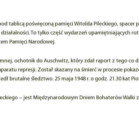
d tablicą poświęconą pamięci Witolda Pileckiego, spacer p
 działalności. To tylko część wydarzeń upamiętniających rotm
tem Pamięci Narodowej.
emnej, ochotnik do Auschwitz, który zdał raport z tego co d
aparatu represji. Został skazany na śmierć w procesie pok
dł brutalne śledztwo. 25 maja 1948 r. o godz. 21.30 kat Pio
Pileckiego – jest Międzynarodowym Dniem Bohaterów Walki z