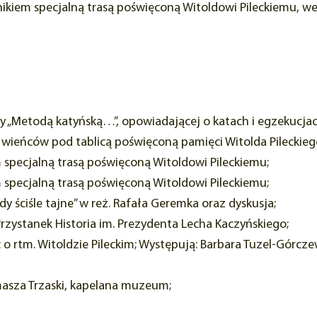
em specjalną trasą poświęconą Witoldowi Pileckiemu, wejś
y „Metodą katyńską…”, opowiadającej o katach i egzekucj
 wieńców pod tablicą poświęconą pamięci Witolda Pileckieg
pecjalną trasą poświęconą Witoldowi Pileckiemu;
pecjalną trasą poświęconą Witoldowi Pileckiemu;
 ściśle tajne” w reż. Rafała Geremka oraz dyskusja;
rzystanek Historia im. Prezydenta Lecha Kaczyńskiego;
ć o rtm. Witoldzie Pileckim; Występują: Barbara Tuzel-Górcz
asza Trzaski, kapelana muzeum;