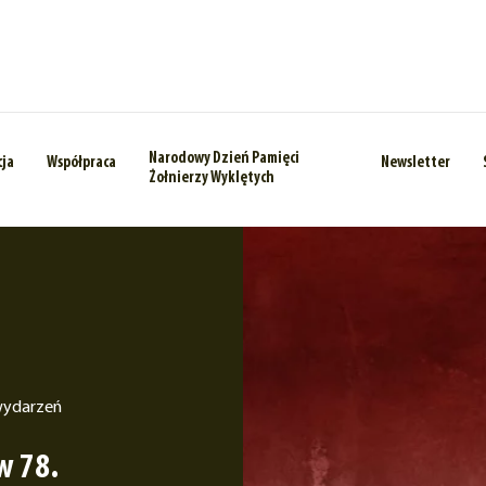
Narodowy Dzień Pamięci
cja
Współpraca
Newsletter
Żołnierzy Wyklętych
wydarzeń
w 78.