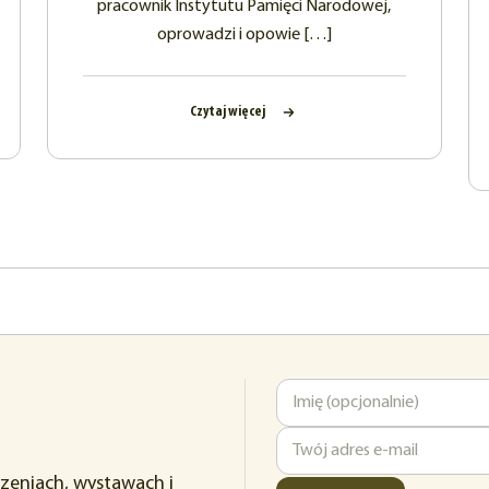
pracownik Instytutu Pamięci Narodowej,
oprowadzi i opowie […]
Czytaj więcej
Imię
Adres
rzeniach, wystawach i