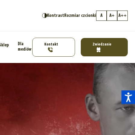
Kontrast
Rozmiar czcionki
A
A+
A++
Dla
Kontakt
Zwiedzanie
Sklep
mediów