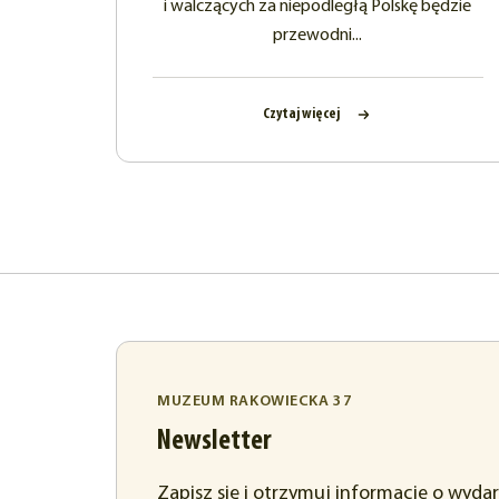
i walczących za niepodległą Polskę będzie
przewodni...
Czytaj więcej
MUZEUM RAKOWIECKA 37
Newsletter
Zapisz się i otrzymuj informacje o wyda