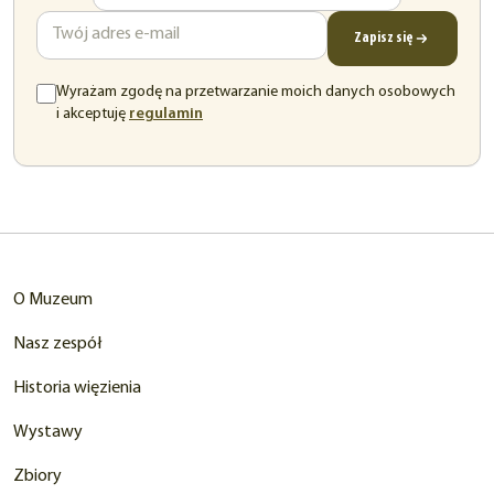
mail
Zapisz się
Wyrażam zgodę na przetwarzanie moich danych osobowych
(otwiera
i akceptuję
regulamin
się
w
nowej
karcie)
O Muzeum
Nasz zespół
Historia więzienia
Wystawy
Zbiory