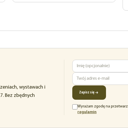
Imię
Adres
rzeniach, wystawach i
e-
Zapisz się
37. Bez zbędnych
mail
Wyrażam zgodę na przetwarz
(otwiera
regulamin
się
w