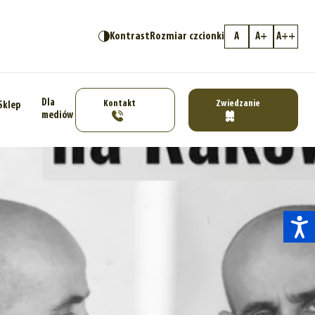
Kontrast
Rozmiar czcionki
A
A+
A++
Dla
Kontakt
Zwiedzanie
Sklep
mediów