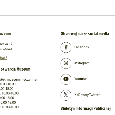
nowej
karcie)
muzeum
Obserwuj nasze social media
iecka 37
Facebook
arszawa
chać?
Instagram
 otwarcia Muzeum
Youtube
ałek: muzeum nieczynne
0.00-18.00
.00-18.00
 10.00-18.00
X (Dawny Twitter)
0.00-18.00
10.00-18.00
: 10.00-18.00
Biuletyn Informacji Publicznej