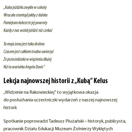
„Kuba jeździła zwykle w soboty
Wracała stamtąd jakby z daleka
Pamiętam dobrze te jej powroty
Każdy z nas wolał jeździć niż czekać
Ta moja żona jest taka drobna
Czasem jest całkiem trudno uwierzyć
Że przesiedziała w więzieniu dłużej
Niż ta wariatka Angela Davis”
Lekcja najnowszej historii z „Kubą” Kelus
„Widzenie na Rakowieckiej” to wyjątkowa okazja
do posłuchania uczestniczki wydarzeń z naszej najnowszej
historii.
Spotkanie poprowadzi Tadeusz Płużański – historyk, publicysta,
pracownik Działu Edukacji Muzeum Żołnierzy Wyklętych