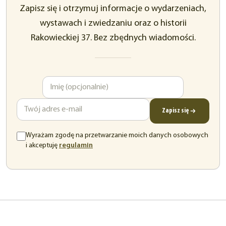
Zapisz się i otrzymuj informacje o wydarzeniach,
wystawach i zwiedzaniu oraz o historii
Rakowieckiej 37. Bez zbędnych wiadomości.
Imię
Adres
e-
mail
Zapisz się
Wyrażam zgodę na przetwarzanie moich danych osobowych
(otwiera
i akceptuję
regulamin
się
w
nowej
karcie)