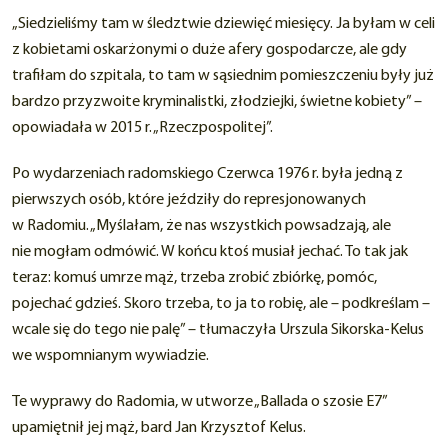
„Siedzieliśmy tam w śledztwie dziewięć miesięcy. Ja byłam w celi
z kobietami oskarżonymi o duże afery gospodarcze, ale gdy
trafiłam do szpitala, to tam w sąsiednim pomieszczeniu były już
bardzo przyzwoite kryminalistki, złodziejki, świetne kobiety” –
opowiadała w 2015 r. „Rzeczpospolitej”.
Po wydarzeniach radomskiego Czerwca 1976 r. była jedną z
pierwszych osób, które jeździły do represjonowanych
w Radomiu. „Myślałam, że nas wszystkich powsadzają, ale
nie mogłam odmówić. W końcu ktoś musiał jechać. To tak jak
teraz: komuś umrze mąż, trzeba zrobić zbiórkę, pomóc,
pojechać gdzieś. Skoro trzeba, to ja to robię, ale – podkreślam –
wcale się do tego nie palę” – tłumaczyła Urszula Sikorska-Kelus
we wspomnianym wywiadzie.
Te wyprawy do Radomia, w utworze „Ballada o szosie E7”
upamiętnił jej mąż, bard Jan Krzysztof Kelus.