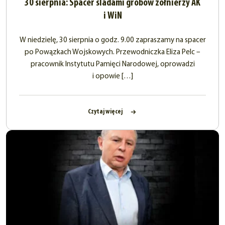
30 sierpnia: Spacer śladami grobów żołnierzy AK
i WiN
W niedzielę, 30 sierpnia o godz. 9.00 zapraszamy na spacer
po Powązkach Wojskowych. Przewodniczka Eliza Pelc –
pracownik Instytutu Pamięci Narodowej, oprowadzi
i opowie […]
Czytaj więcej