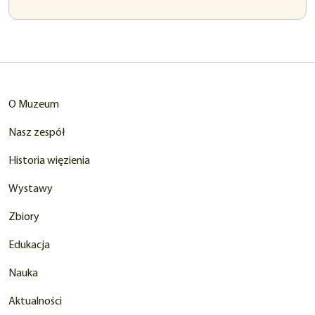
w
nowej
karcie)
O Muzeum
Nasz zespół
Historia więzienia
Wystawy
Zbiory
Edukacja
Nauka
Aktualności