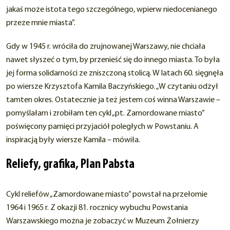
jakaś może istota tego szczególnego, wpierw niedocenianego
przeze mnie miasta”.
Gdy w 1945 r. wróciła do zrujnowanej Warszawy, nie chciała
nawet słyszeć o tym, by przenieść się do innego miasta. To była
jej forma solidarności ze zniszczoną stolicą. W latach 60. sięgnęła
po wiersze Krzysztofa Kamila Baczyńskiego. „W czytaniu odżył
tamten okres. Ostatecznie ja też jestem coś winna Warszawie –
pomyślałam i zrobiłam ten cykl „pt. Zamordowane miasto”
poświęcony pamięci przyjaciół poległych w Powstaniu. A
inspiracją były wiersze Kamila – mówiła.
Reliefy, grafika, Plan Pabsta
Cykl reliefów „Zamordowane miasto” powstał na przełomie
1964 i 1965 r. Z okazji 81. rocznicy wybuchu Powstania
Warszawskiego można je zobaczyć w Muzeum Żołnierzy