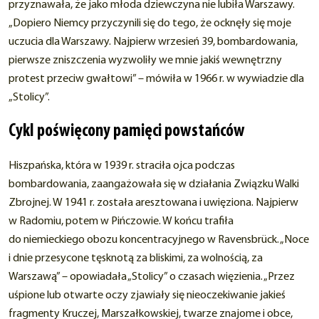
przyznawała, że jako młoda dziewczyna nie lubiła Warszawy.
„Dopiero Niemcy przyczynili się do tego, że ocknęły się moje
uczucia dla Warszawy. Najpierw wrzesień 39, bombardowania,
pierwsze zniszczenia wyzwoliły we mnie jakiś wewnętrzny
protest przeciw gwałtowi” – mówiła w 1966 r. w wywiadzie dla
„Stolicy”.
Cykl poświęcony pamięci powstańców
Hiszpańska, która w 1939 r. straciła ojca podczas
bombardowania, zaangażowała się w działania Związku Walki
Zbrojnej. W 1941 r. została aresztowana i uwięziona. Najpierw
w Radomiu, potem w Pińczowie. W końcu trafiła
do niemieckiego obozu koncentracyjnego w Ravensbrück. „Noce
i dnie przesycone tęsknotą za bliskimi, za wolnością, za
Warszawą” – opowiadała „Stolicy” o czasach więzienia. „Przez
uśpione lub otwarte oczy zjawiały się nieoczekiwanie jakieś
fragmenty Kruczej, Marszałkowskiej, twarze znajome i obce,