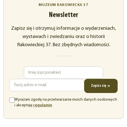
MUZEUM RAKOWIECKA 37
Newsletter
Zapisz się i otrzymuj informacje o wydarzeniach,
wystawach i zwiedzaniu oraz o historii
Rakowieckiej 37. Bez zbędnych wiadomości.
Imię
Adres
e-
mail
Zapisz się
Wyrażam zgodę na przetwarzanie moich danych osobowych
(otwiera
i akceptuję
regulamin
się
w
nowej