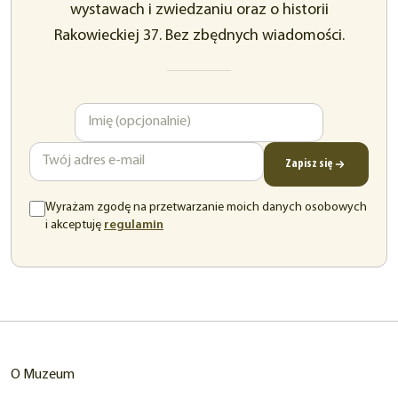
wystawach i zwiedzaniu oraz o historii
Rakowieckiej 37. Bez zbędnych wiadomości.
Imię
Adres
e-
mail
Zapisz się
Wyrażam zgodę na przetwarzanie moich danych osobowych
(otwiera
i akceptuję
regulamin
się
w
nowej
karcie)
O Muzeum