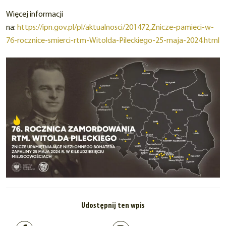
Więcej informacji
na:
https://ipn.gov.pl/pl/aktualnosci/201472,Znicze-pamieci-w-
76-rocznice-smierci-rtm-Witolda-Pileckiego-25-maja-2024.html
Udostępnij ten wpis