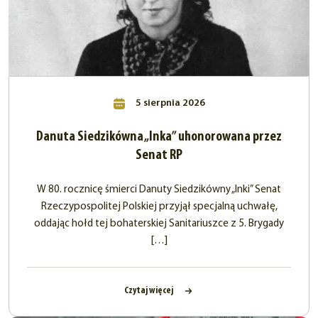
5 sierpnia 2026
Danuta Siedzikówna „Inka” uhonorowana przez
Senat RP
W 80. rocznicę śmierci Danuty Siedzikówny „Inki” Senat
Rzeczypospolitej Polskiej przyjął specjalną uchwałę,
oddając hołd tej bohaterskiej Sanitariuszce z 5. Brygady
[…]
Czytaj więcej