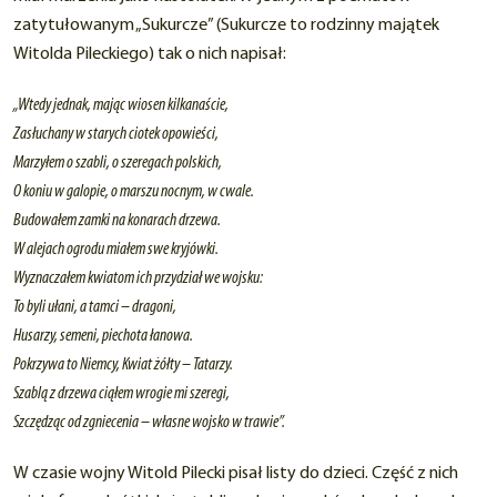
zatytułowanym „Sukurcze” (Sukurcze to rodzinny majątek
Witolda Pileckiego) tak o nich napisał:
„Wtedy jednak, mając wiosen kilkanaście,
Zasłuchany w starych ciotek opowieści,
Marzyłem o szabli, o szeregach polskich,
O koniu w galopie, o marszu nocnym, w cwale.
Budowałem zamki na konarach drzewa.
W alejach ogrodu miałem swe kryjówki.
Wyznaczałem kwiatom ich przydział we wojsku:
To byli ułani, a tamci – dragoni,
Husarzy, semeni, piechota łanowa.
Pokrzywa to Niemcy, Kwiat żółty – Tatarzy.
Szablą z drzewa ciąłem wrogie mi szeregi,
Szczędząc od zgniecenia – własne wojsko w trawie”.
W czasie wojny Witold Pilecki pisał listy do dzieci. Część z nich