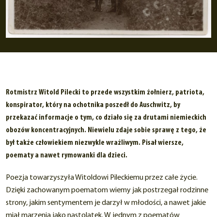
Rotmistrz Witold Pilecki to przede wszystkim żołnierz, patriota,
konspirator, który na ochotnika poszedł do Auschwitz, by
przekazać informacje o tym, co działo się za drutami niemieckich
obozów koncentracyjnych. Niewielu zdaje sobie sprawę z tego, że
był także człowiekiem niezwykle wrażliwym. Pisał wiersze,
poematy a nawet rymowanki dla dzieci.
Poezja towarzyszyła Witoldowi Pileckiemu przez całe życie.
Dzięki zachowanym poematom wiemy jak postrzegał rodzinne
strony, jakim sentymentem je darzył w młodości, a nawet jakie
miał marzenia jako nastolatek. W jednym z poematów