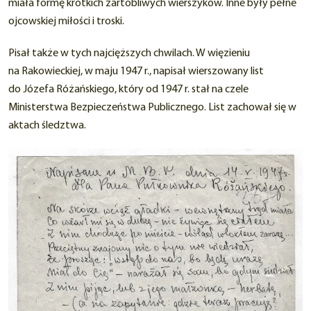
miała formę krótkich żartobliwych wierszyków. Inne były pełne
ojcowskiej miłości i troski.
Pisał także w tych najcięższych chwilach. W więzieniu
na Rakowieckiej, w maju 1947 r., napisał wierszowany list
do Józefa Różańskiego, który od 1947 r. stał na czele
Ministerstwa Bezpieczeństwa Publicznego. List zachował się w
aktach śledztwa.