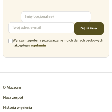
Imię
Adres
e-
mail
Zapisz się
Wyrażam zgodę na przetwarzanie moich danych osobowych
(otwiera
i akceptuję
regulamin
się
w
nowej
karcie)
O Muzeum
Nasz zespół
Historia więzienia