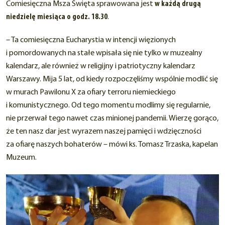
Comiesięczna Msza Święta sprawowana jest
w każdą drugą
niedzielę miesiąca o godz. 18.30
.
– Ta comiesięczna Eucharystia w intencji więzionych
i pomordowanych na stałe wpisała się nie tylko w muzealny
kalendarz, ale również w religijny i patriotyczny kalendarz
Warszawy. Mija 5 lat, od kiedy rozpoczęliśmy wspólnie modlić się
w murach Pawilonu X za ofiary terroru niemieckiego
i komunistycznego. Od tego momentu modlimy się regularnie,
nie przerwał tego nawet czas minionej pandemii. Wierzę gorąco,
że ten nasz dar jest wyrazem naszej pamięci i wdzięczności
za ofiarę naszych bohaterów – mówi ks. Tomasz Trzaska, kapelan
Muzeum.