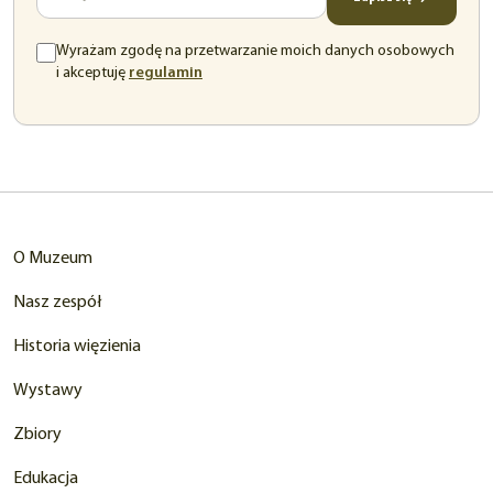
Wyrażam zgodę na przetwarzanie moich danych osobowych
(otwiera
i akceptuję
regulamin
się
w
nowej
karcie)
O Muzeum
Nasz zespół
Historia więzienia
Wystawy
Zbiory
Edukacja