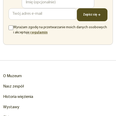
e-
mail
Zapisz się
Wyrażam zgodę na przetwarzanie moich danych osobowych
(otwiera
i akceptuję
regulamin
się
w
nowej
karcie)
O Muzeum
Nasz zespół
Historia więzienia
Wystawy