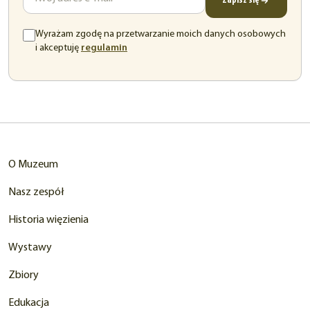
Zapisz się
Wyrażam zgodę na przetwarzanie moich danych osobowych
(otwiera
i akceptuję
regulamin
się
w
nowej
karcie)
O Muzeum
Nasz zespół
Historia więzienia
Wystawy
Zbiory
Edukacja