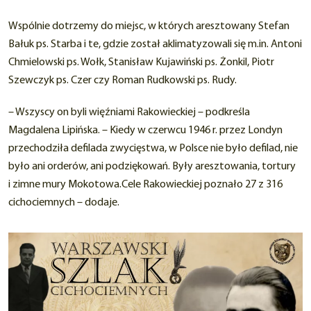
Wspólnie dotrzemy do miejsc, w których aresztowany Stefan
Bałuk ps. Starba i te, gdzie został aklimatyzowali się m.in. Antoni
Chmielowski ps. Wołk, Stanisław Kujawiński ps. Żonkil, Piotr
Szewczyk ps. Czer czy Roman Rudkowski ps. Rudy.
– Wszyscy on byli więźniami Rakowieckiej – podkreśla
Magdalena Lipińska. – Kiedy w czerwcu 1946 r. przez Londyn
przechodziła defilada zwycięstwa, w Polsce nie było defilad, nie
było ani orderów, ani podziękowań. Były aresztowania, tortury
i zimne mury Mokotowa.Cele Rakowieckiej poznało 27 z 316
cichociemnych – dodaje.