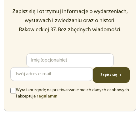
Zapisz się i otrzymuj informacje o wydarzeniach,
wystawach i zwiedzaniu oraz o historii
Rakowieckiej 37. Bez zbędnych wiadomości.
Imię
Adres
e-
mail
Zapisz się
Wyrażam zgodę na przetwarzanie moich danych osobowych
(otwiera
i akceptuję
regulamin
się
w
nowej
karcie)