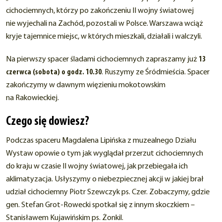
cichociemnych, którzy po zakończeniu II wojny światowej
nie wyjechali na Zachód, pozostali w Polsce. Warszawa wciąż
kryje tajemnice miejsc, w których mieszkali, działali i walczyli.
Na pierwszy spacer śladami cichociemnych zapraszamy już
13
czerwca (sobota) o godz. 10.30
. Ruszymy ze Śródmieścia. Spacer
zakończymy w dawnym więzieniu mokotowskim
na Rakowieckiej.
Czego się dowiesz?
Podczas spaceru Magdalena Lipińska z muzealnego Działu
Wystaw opowie o tym jak wyglądał przerzut cichociemnych
do kraju w czasie II wojny światowej, jak przebiegała ich
aklimatyzacja. Usłyszymy o niebezpiecznej akcji w jakiej brał
udział cichociemny Piotr Szewczyk ps. Czer. Zobaczymy, gdzie
gen. Stefan Grot-Rowecki spotkał się z innym skoczkiem –
Stanisławem Kujawińskim ps. Żonkil.