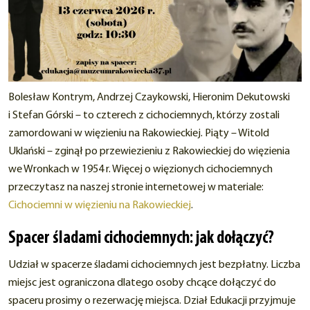
Bolesław Kontrym, Andrzej Czaykowski, Hieronim Dekutowski
i Stefan Górski – to czterech z cichociemnych, którzy zostali
zamordowani w więzieniu na Rakowieckiej. Piąty – Witold
Uklański – zginął po przewiezieniu z Rakowieckiej do więzienia
we Wronkach w 1954 r. Więcej o więzionych cichociemnych
przeczytasz na naszej stronie internetowej w materiale:
Cichociemni w więzieniu na Rakowieckiej
.
Spacer śladami cichociemnych: jak dołączyć?
Udział w spacerze śladami cichociemnych jest bezpłatny. Liczba
miejsc jest ograniczona dlatego osoby chcące dołączyć do
spaceru prosimy o rezerwację miejsca. Dział Edukacji przyjmuje