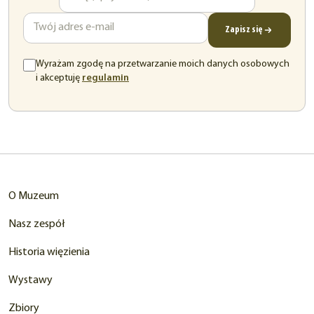
e-
mail
Zapisz się
Wyrażam zgodę na przetwarzanie moich danych osobowych
(otwiera
i akceptuję
regulamin
się
w
nowej
karcie)
O Muzeum
Nasz zespół
Historia więzienia
Wystawy
Zbiory