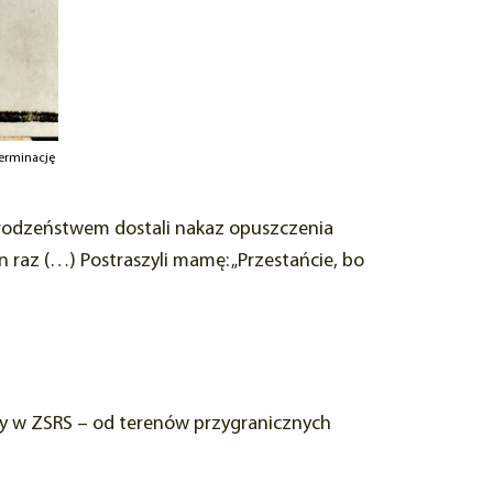
terminację
 i rodzeństwem dostali nakaz opuszczenia
 raz (…) Postraszyli mamę: „Przestańcie, bo
acy w ZSRS – od terenów przygranicznych