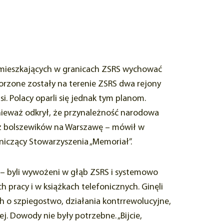
w mieszkających w granicach ZSRS wychować
worzone zostały na terenie ZSRS dwa rejony
. Polacy oparli się jednak tym planom.
 ponieważ odkrył, że przynależność narodowa
arsz bolszewików na Warszawę – mówił w
dniczący Stowarzyszenia „Memoriał”.
” – byli wywożeni w głąb ZSRS i systemowo
racy i w książkach telefonicznych. Ginęli
ch o szpiegostwo, działania kontrrewolucyjne,
. Dowody nie były potrzebne. „Bijcie,