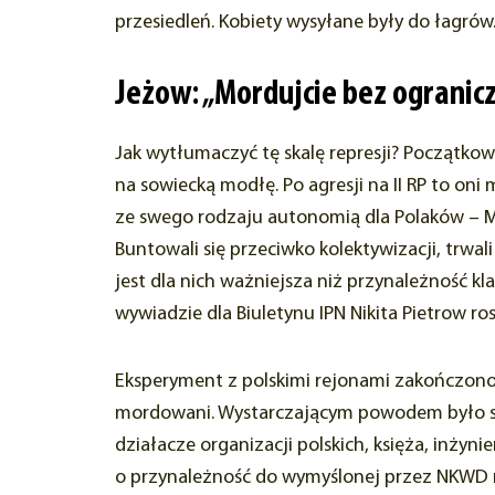
przesiedleń. Kobiety wysyłane były do łagrów
Jeżow: „Mordujcie bez ogranic
Jak wytłumaczyć tę skalę represji? Początko
na sowiecką modłę. Po agresji na II RP to on
ze swego rodzaju autonomią dla Polaków – Mar
Buntowali się przeciwko kolektywizacji, trwal
jest dla nich ważniejsza niż przynależność k
wywiadzie dla Biuletynu IPN Nikita Pietrow r
Eksperyment z polskimi rejonami zakończono.
mordowani. Wystarczającym powodem było samo
działacze organizacji polskich, księża, inży
o przynależność do wymyślonej przez NKWD na