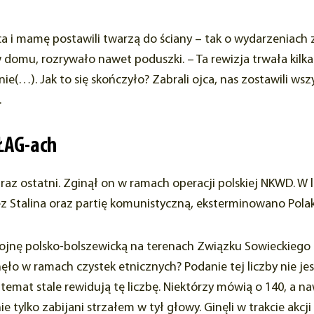
Ojca i mamę postawili twarzą do ściany – tak o wydarzeniach
omu, rozrywało nawet poduszki. – Ta rewizja trwała kilka g
e(…). Jak to się skończyło? Zabrali ojca, nas zostawili wsz
.
UŁAG-ach
raz ostatni. Zginął on w ramach operacji polskiej NKWD. W
 Stalina oraz partię komunistyczną, eksterminowano Pola
jnę polsko-bolszewicką na terenach Związku Sowieckiego m
ginęło w ramach czystek etnicznych? Podanie tej liczby nie j
temat stale rewidują tę liczbę. Niektórzy mówią o 140, a naw
ie tylko zabijani strzałem w tył głowy. Ginęli w trakcie akcj