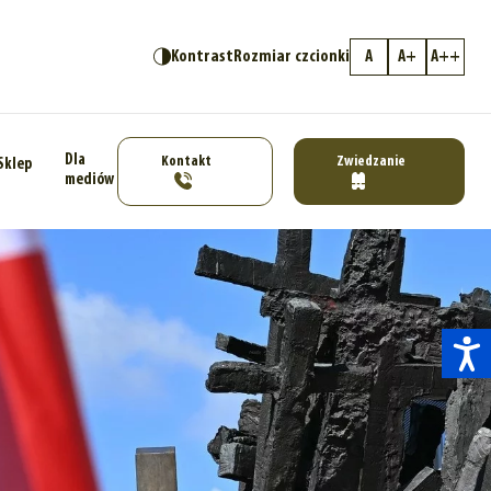
Kontrast
Rozmiar czcionki
A
A+
A++
Dla
Kontakt
Zwiedzanie
Sklep
mediów