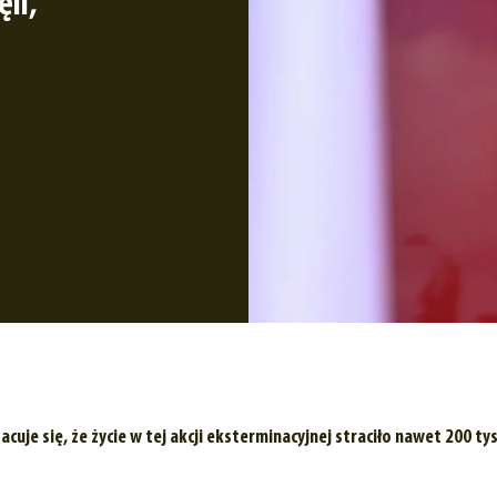
li,
cuje się, że życie w tej akcji eksterminacyjnej straciło nawet 200 t