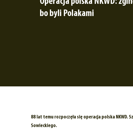
Operacja polska NKWD: zginę
bo byli Polakami
88 lat temu rozpoczęła się operacja polska NKWD. Sza
Sowieckiego.