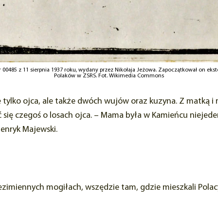
 00485 z 11 sierpnia 1937 roku, wydany przez Nikołaja Jeżowa. Zapoczątkował on eks
Polaków w ZSRS. Fot. Wikimedia Commons
nie tylko ojca, ale także dwóch wujów oraz kuzyna. Z matką
się czegoś o losach ojca. – Mama była w Kamieńcu niejeden
enryk Majewski.
u bezimiennych mogiłach, wszędzie tam, gdzie mieszkali Pol