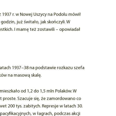
 z 1937 r. w Nowej Uszycy na Podolu mówił
odzin, już świtało, jak skończyli. W
ystkich. I mamę też zostawili – opowiadał
 latach 1937–38 na podstawie rozkazu szefa
ków na masową skalę.
ieszkało od 1,2 do 1,5 mln Polaków. W
est proste. Szacuje się, że zamordowano co
et 200 tys. zabitych. Represje w latach 30.
i pacyfikacyjnych, w łagrach, podczas akcji