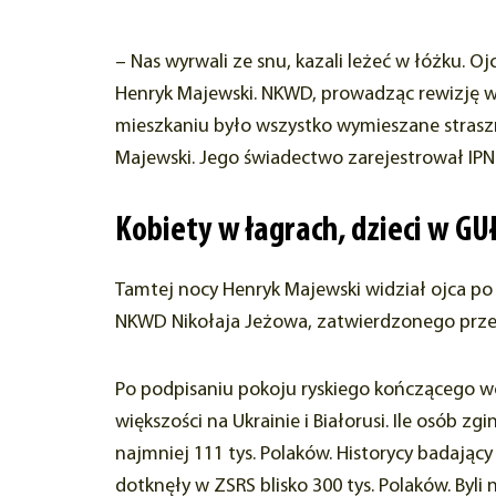
– Nas wyrwali ze snu, kazali leżeć w łóżku. 
Henryk Majewski. NKWD, prowadząc rewizję w d
mieszkaniu było wszystko wymieszane straszni
Majewski. Jego świadectwo zarejestrował IPN
Kobiety w łagrach, dzieci w G
Tamtej nocy Henryk Majewski widział ojca po 
NKWD Nikołaja Jeżowa, zatwierdzonego przez
Po podpisaniu pokoju ryskiego kończącego wo
większości na Ukrainie i Białorusi. Ile osób z
najmniej 111 tys. Polaków. Historycy badający 
dotknęły w ZSRS blisko 300 tys. Polaków. Byli n