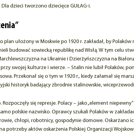
. Dla dzieci tworzono dziecięce GUŁAG-i.
zenia”
wo plan ułożony w Moskwie po 1920 r. zakładał, by Polakó
i mieli budować sowiecką republikę nad Wisłą. W tym celu st
chlewszczyzna na Ukrainie i Dzierżyńszczyzna na Białorusi
i przy swojej kulturze i wierze. – Stalin nie lubił Polaków,
lasowa. Przekonał się o tym w 1920 r., kiedy załamał się m
osyjski historyk badający zbrodnie stalinowskie, wiceprzewo
 Rozpoczęły się represje. Polacy – jako „element niepewny
 polskie nazwisko. Oprawcy szukali Polaków w zakładach p
nierowie, chłopi, robotnicy, gospodynie domowe. Oskarżano i
 potrzeby aktów oskarżenia Polskiej Organizacji Wojskowej