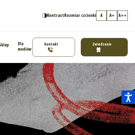
Kontrast
Rozmiar czcionki
A
A+
A++
Dla
Kontakt
Zwiedzanie
Sklep
mediów