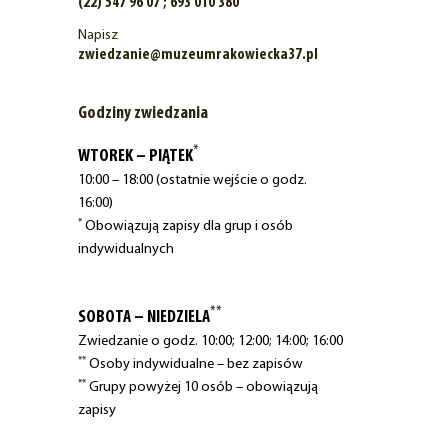
(22) 547 96 07 ; 693 010 380
Napisz
zwiedzanie@muzeumrakowiecka37.pl
Godziny zwiedzania
*
WTOREK – PIĄTEK
10:00 – 18:00 (ostatnie wejście o godz.
16:00)
*
Obowiązują zapisy dla grup i osób
indywidualnych
**
SOBOTA – NIEDZIELA
Zwiedzanie o godz. 10:00; 12:00; 14:00; 16:00
**
Osoby indywidualne – bez zapisów
**
Grupy powyżej 10 osób – obowiązują
zapisy