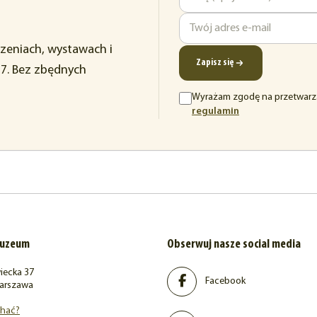
Imię
Adres
rzeniach, wystawach i
e-
Zapisz się
37. Bez zbędnych
mail
Wyrażam zgodę na przetwarz
(otwiera
regulamin
się
w
nowej
karcie)
muzeum
Obserwuj nasze social media
iecka 37
Facebook
arszawa
chać?