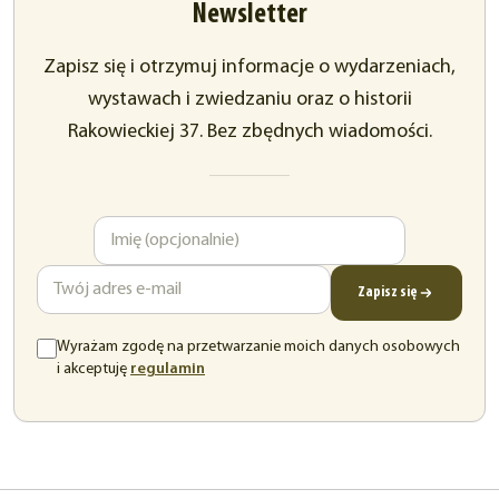
Newsletter
Zapisz się i otrzymuj informacje o wydarzeniach,
wystawach i zwiedzaniu oraz o historii
Rakowieckiej 37. Bez zbędnych wiadomości.
Imię
Adres
e-
mail
Zapisz się
Wyrażam zgodę na przetwarzanie moich danych osobowych
(otwiera
i akceptuję
regulamin
się
w
nowej
karcie)