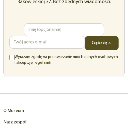
Rakowieckiej 37. Bez zbędnych wiadomości.
Imię
Adres
e-
mail
Zapisz się
Wyrażam zgodę na przetwarzanie moich danych osobowych
(otwiera
i akceptuję
regulamin
się
w
nowej
karcie)
O Muzeum
Nasz zespół