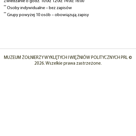
Zwiedzanie o godz. 10:00; 12:00; 14:00; 16:00
**
Osoby indywidualne – bez zapisów
**
Grupy powyżej 10 osób – obowiązują zapisy
MUZEUM ŻOŁNIERZY WYKLĘTYCH I WIĘŹNIÓW POLITYCZNYCH PRL ©
2026. Wszelkie prawa zastrzeżone.