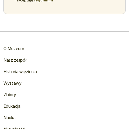
(otwiera
i akceptuję
regulamin
się
w
nowej
karcie)
O Muzeum
Nasz zespół
Historia więzienia
Wystawy
Zbiory
Edukacja
Nauka