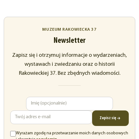
MUZEUM RAKOWIECKA 37
Newsletter
Zapisz się i otrzymuj informacje o wydarzeniach,
wystawach i zwiedzaniu oraz o historii
Rakowieckiej 37. Bez zbędnych wiadomości.
Imię
Adres
e-
mail
Zapisz się
Wyrażam zgodę na przetwarzanie moich danych osobowych