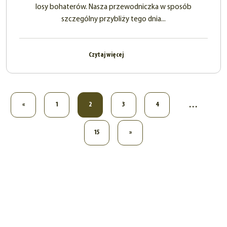
losy bohaterów. Nasza przewodniczka w sposób
szczególny przybliży tego dnia...
Czytaj więcej
…
«
1
2
3
4
15
»