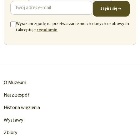
mail
Zapisz się
Wyrażam zgodę na przetwarzanie moich danych osobowych
(otwiera
i akceptuję
regulamin
się
w
nowej
karcie)
O Muzeum
Nasz zespół
Historia więzienia
Wystawy
Zbiory