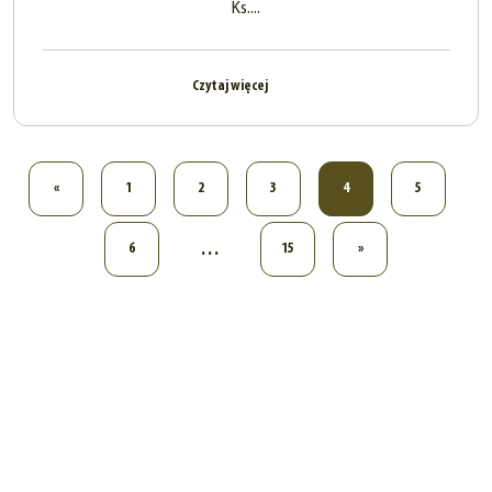
Ks....
Czytaj więcej
«
1
2
3
4
5
…
6
15
»