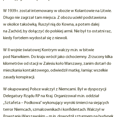
W 1939 r. został internowany w obozie w Kolantowie na Litwie.
Długo nie zagrzał tam miejsca. Z obozu uciekł podstawiona
w okolice taksówką. Ruszył nią do Kowna, a potem dalej
na Zachód, by dołączyć do polskiej armii. Nie był to ostatni raz,
kiedy fortelem wydostał się z niewoli.
W II wojnie światowej Kontrym walczy m.in. w bitwie
pod Narwikiem. Do kraju wrócił jako cichociemny. Zrzucony kilka
kilometrów od stacji w Zalesiu koło Warszawy, zanim dotarł do
mieszkania kontaktowego, odwiedził matkę, łamiąc wszelkie
zasady konspiracji.
W okupowanej Polsce walczył z Niemcami. Był w dyspozycji
Delegatury Rządu RP na Kraj. Organizował m.in. oddział
„Sztafeta – Podkowa” wykonujący wyroki śmierci na siejących
terror Niemcach, szmalcownikach i konfidentach. Walczył w
Powstaniu Warszawskim – m.in. dowodził szturmem na budynek