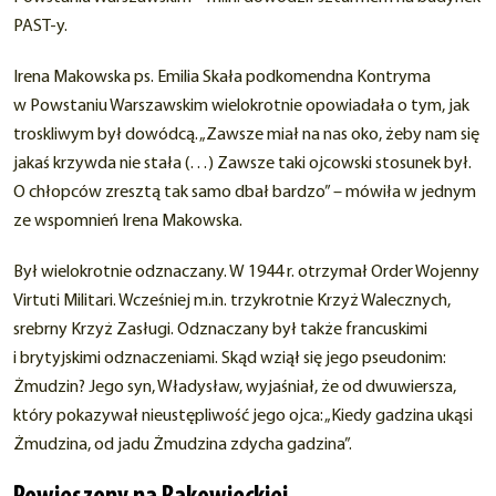
PAST-y.
Irena Makowska ps. Emilia Skała podkomendna Kontryma
w Powstaniu Warszawskim wielokrotnie opowiadała o tym, jak
troskliwym był dowódcą. „Zawsze miał na nas oko, żeby nam się
jakaś krzywda nie stała (…) Zawsze taki ojcowski stosunek był.
O chłopców zresztą tak samo dbał bardzo” – mówiła w jednym
ze wspomnień Irena Makowska.
Był wielokrotnie odznaczany. W 1944 r. otrzymał Order Wojenny
Virtuti Militari. Wcześniej m.in. trzykrotnie Krzyż Walecznych,
srebrny Krzyż Zasługi. Odznaczany był także francuskimi
i brytyjskimi odznaczeniami. Skąd wziął się jego pseudonim:
Żmudzin? Jego syn, Władysław, wyjaśniał, że od dwuwiersza,
który pokazywał nieustępliwość jego ojca: „Kiedy gadzina ukąsi
Żmudzina, od jadu Żmudzina zdycha gadzina”.