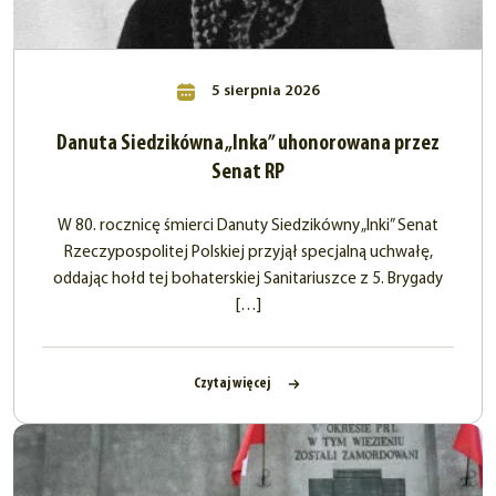
5 sierpnia 2026
Danuta Siedzikówna „Inka” uhonorowana przez
Senat RP
W 80. rocznicę śmierci Danuty Siedzikówny „Inki” Senat
Rzeczypospolitej Polskiej przyjął specjalną uchwałę,
oddając hołd tej bohaterskiej Sanitariuszce z 5. Brygady
[…]
Czytaj więcej