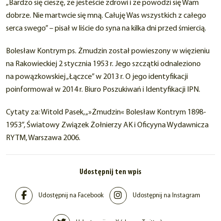
„Bardzo się cieszę, że jesteście zdrowi i że powodzi się Wam
dobrze. Nie martwcie się mną. Całuję Was wszystkich z całego
serca swego” – pisał w liście do syna na kilka dni przed śmiercią.
Bolesław Kontrym ps. Żmudzin został powieszony w więzieniu
na Rakowieckiej 2 stycznia 1953 r. Jego szczątki odnaleziono
na powązkowskiej „Łączce” w 2013 r. O jego identyfikacji
poinformował w 2014 r. Biuro Poszukiwań i Identyfikacji IPN.
Cytaty za: Witold Pasek, „»Żmudzin« Bolesław Kontrym 1898-
1953”, Światowy Związek Żołnierzy AK i Oficyyna Wydawnicza
RYTM, Warszawa 2006.
Udostępnij ten wpis
Udostępnij na Facebook
Udostępnij na Instagram