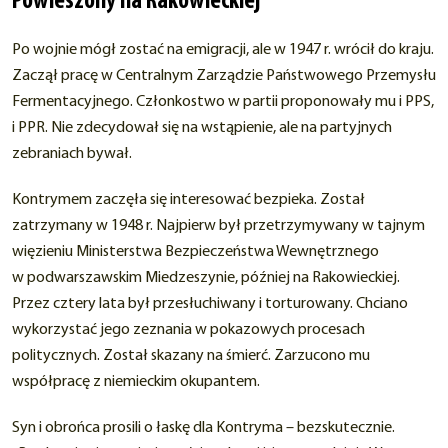
Powieszony na Rakowieckiej
Po wojnie mógł zostać na emigracji, ale w 1947 r. wrócił do kraju.
Zaczął pracę w Centralnym Zarządzie Państwowego Przemysłu
Fermentacyjnego. Członkostwo w partii proponowały mu i PPS,
i PPR. Nie zdecydował się na wstąpienie, ale na partyjnych
zebraniach bywał.
Kontrymem zaczęła się interesować bezpieka. Został
zatrzymany w 1948 r. Najpierw był przetrzymywany w tajnym
więzieniu Ministerstwa Bezpieczeństwa Wewnętrznego
w podwarszawskim Miedzeszynie, później na Rakowieckiej.
Przez cztery lata był przesłuchiwany i torturowany. Chciano
wykorzystać jego zeznania w pokazowych procesach
politycznych. Został skazany na śmierć. Zarzucono mu
współpracę z niemieckim okupantem.
Syn i obrońca prosili o łaskę dla Kontryma – bezskutecznie.