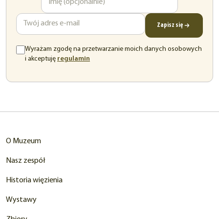
e-
mail
Zapisz się
Wyrażam zgodę na przetwarzanie moich danych osobowych
(otwiera
i akceptuję
regulamin
się
w
nowej
karcie)
O Muzeum
Nasz zespół
Historia więzienia
Wystawy