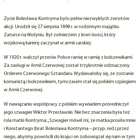
Życie Bolesława Kontryma było pełne niezwykłych zwrotów
akcji. Urodził się 27 sierpnia 1898 r. w rodzinnym majątku
Zaturce na Wołyniu. Był żołnierzem z krwi i kości, który
wojskową karierę zaczynał w armii carskiej.
W 1920 r. walczył przeciw Polsce ramię w ramię z bolszewikami.
Za zasługi w Armii Czerwonej został trzykrotnie odznaczony
Orderem Czerwonego Sztandaru. Wydawałoby się, że zostanie
komunistą i bolszewikiem, tymczasem stał się polskim szpiegiem
w Armii Czerwonej.
W nawiązaniu współpracy z polskim wywiadem pośredniczył
jego szwagier Wiktor Przecławski. Nie bez znaczenia była też
rola matki Kontryma: „Szwagier mówił mi, że matka prosiła mnie
i Konstantego (brat Bolesława Kontryma – przyp. red.) przez
niego, abyśmy powrócili do kraju i on zobowiązał się nam w tym