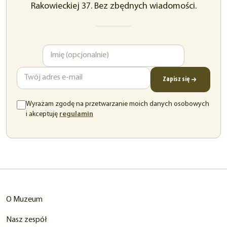
Rakowieckiej 37. Bez zbędnych wiadomości.
Imię
Adres
e-
mail
Zapisz się
Wyrażam zgodę na przetwarzanie moich danych osobowych
(otwiera
i akceptuję
regulamin
się
w
nowej
karcie)
O Muzeum
Nasz zespół