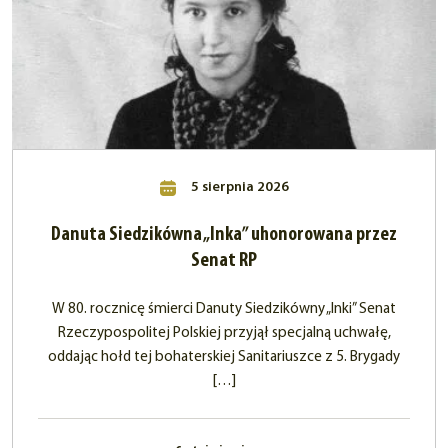
5 sierpnia 2026
Danuta Siedzikówna „Inka” uhonorowana przez
Senat RP
W 80. rocznicę śmierci Danuty Siedzikówny „Inki” Senat
Rzeczypospolitej Polskiej przyjął specjalną uchwałę,
oddając hołd tej bohaterskiej Sanitariuszce z 5. Brygady
[…]