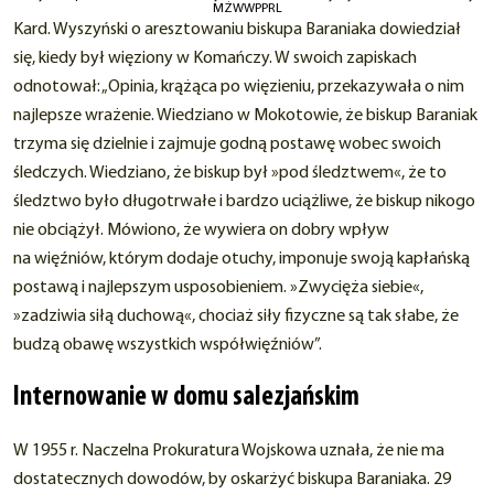
MŻWWPPRL
Kard. Wyszyński o aresztowaniu biskupa Baraniaka dowiedział
się, kiedy był więziony w Komańczy. W swoich zapiskach
odnotował: „Opinia, krążąca po więzieniu, przekazywała o nim
najlepsze wrażenie. Wiedziano w Mokotowie, że biskup Baraniak
trzyma się dzielnie i zajmuje godną postawę wobec swoich
śledczych. Wiedziano, że biskup był »pod śledztwem«, że to
śledztwo było długotrwałe i bardzo uciążliwe, że biskup nikogo
nie obciążył. Mówiono, że wywiera on dobry wpływ
na więźniów, którym dodaje otuchy, imponuje swoją kapłańską
postawą i najlepszym usposobieniem. »Zwycięża siebie«,
»zadziwia siłą duchową«, chociaż siły fizyczne są tak słabe, że
budzą obawę wszystkich współwięźniów”.
Internowanie w domu salezjańskim
W 1955 r. Naczelna Prokuratura Wojskowa uznała, że nie ma
dostatecznych dowodów, by oskarżyć biskupa Baraniaka. 29