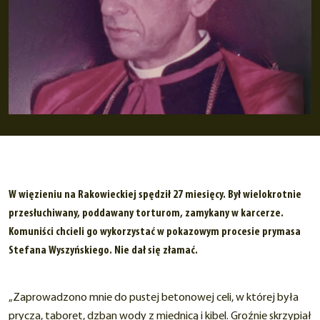
W więzieniu na Rakowieckiej spędził 27 miesięcy. Był wielokrotnie
przesłuchiwany, poddawany torturom, zamykany w karcerze.
Komuniści chcieli go wykorzystać w pokazowym procesie prymasa
Stefana Wyszyńskiego. Nie dał się złamać.
„Zaprowadzono mnie do pustej betonowej celi, w której była
prycza, taboret, dzban wody z miednicą i kibel. Groźnie skrzypiał