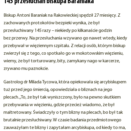
145 przesłuchań biskupa Baraniaka
Biskup Antoni Baraniak na Rakowieckiej spędził 27 miesięcy. Z
zachowanych protokołów bezpieki wynika, że był
przesłuchiwany 145 razy – niekiedy po kilkanaście godzin
bez przerwy. Na przesłuchania wzywano go nawet wtedy, kiedy
przebywał w więziennym szpitalu. Z relacji osób, którym biskup
zwierzył się z tego, co spotkało go w mokotowskim więzieniu,
wiemy, że był torturowany, bity, zamykany nago w karcerze,
zrywano mu paznokcie.
Gastrolog dr Milada Tycowa, która opiekowała się arcybiskupem
tuż przed jego śmiercią, opowiedziała o bliznach na jego
plecach. „To, że był tak wyniszczony, było na pewno skutkiem
przebywania w więzieniu, gdzie przecież wiadomo, że był
maltretowany. Świadczyły o tym blizny na plecach, bo był tak
brutalnie przesłuchiwany. W czasie badania przedmiotowego
zauważyłam te blizny i zapytałam arcybiskupa, od kiedy to ma,