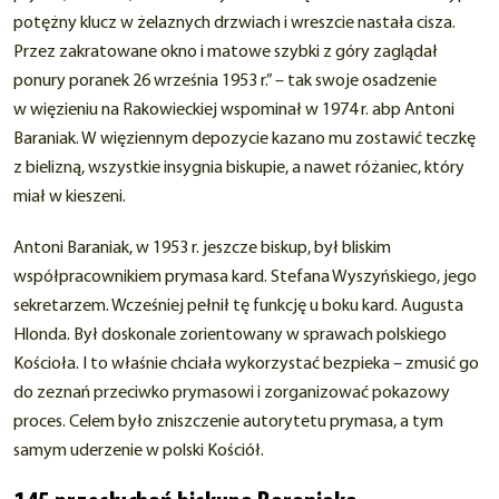
potężny klucz w żelaznych drzwiach i wreszcie nastała cisza.
Przez zakratowane okno i matowe szybki z góry zaglądał
ponury poranek 26 września 1953 r.” – tak swoje osadzenie
w więzieniu na Rakowieckiej wspominał w 1974 r. abp Antoni
Baraniak. W więziennym depozycie kazano mu zostawić teczkę
z bielizną, wszystkie insygnia biskupie, a nawet różaniec, który
miał w kieszeni.
Antoni Baraniak, w 1953 r. jeszcze biskup, był bliskim
współpracownikiem prymasa kard. Stefana Wyszyńskiego, jego
sekretarzem. Wcześniej pełnił tę funkcję u boku kard. Augusta
Hlonda. Był doskonale zorientowany w sprawach polskiego
Kościoła. I to właśnie chciała wykorzystać bezpieka – zmusić go
do zeznań przeciwko prymasowi i zorganizować pokazowy
proces. Celem było zniszczenie autorytetu prymasa, a tym
samym uderzenie w polski Kościół.